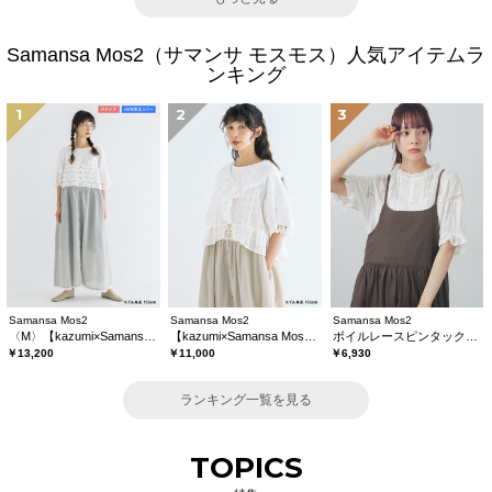
Samansa Mos2（サマンサ モスモス）人気アイテムラ
ンキング
1
2
3
Samansa Mos2
Samansa Mos2
Samansa Mos2
〈M〉【kazumi×Samansa Mos2】キャミワンピース《WEB限定カラーあり》
【kazumi×Samansa Mos2】レースフリルブラウス
ボイルレースピンタックブラウス
￥13,200
￥11,000
￥6,930
ランキング一覧を見る
TOPICS