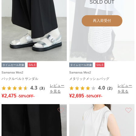
SOLD OUT
再入荷受付
タイムセール対象
SALE
タイムセール対象
SALE
Samansa Mos2
Samansa Mos2
バックルベルトサンダル
メタリックメッシュバッグ
レビュー
レビュー
4.3
4.0
（3）
（2）
を見る
を見る
¥2,475
¥2,695
-50%OFF-
-50%OFF-
お気に入り