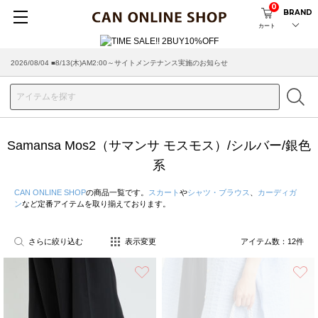
0
BRAND
カート
2026/08/04 ■8/13(木)AM2:00～サイトメンテナンス実施のお知らせ
Samansa Mos2（サマンサ モスモス）/シルバー/銀色
系
CAN ONLINE SHOP
の商品一覧です。
スカート
や
シャツ・ブラウス
、
カーディガ
ン
など定番アイテムを取り揃えております。
さらに絞り込む
表示変更
アイテム数：
12
件
お気に入り