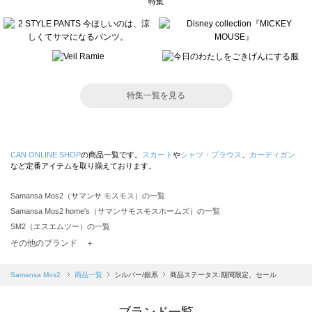
特集
特集一覧を見る
CAN ONLINE SHOP
の商品一覧です。
スカート
や
シャツ・ブラウス
、
カーディガン
など定番アイテムを取り揃えております。
Samansa Mos2（サマンサ モスモス）の一覧
Samansa Mos2 home's（サマンサモスモスホームズ）の一覧
SM2（エスエムツー）の一覧
TSUHARU by Samansa Mos2（ツハルバイサマンサモスモス）の一覧
その他のブランド ＋
sm2rhythm（サマンサモスモス リズム）の一覧
Samansa Mos2 blue（サマンサモスモス ブルー）の一覧
Samansa Mos2
商品一覧
シルバー/銀系
商品ステータス:期間限定、セール
Samansa Mos2 Lagom（サマンサモスモス ラーゴム）の一覧
ehka sopo（エヘカソポ）の一覧
ブランド一覧