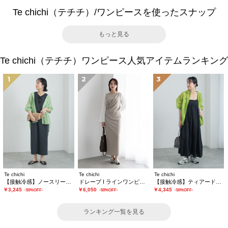
Te chichi（テチチ）/ワンピースを使ったスナップ
もっと見る
Te chichi（テチチ）ワンピース人気アイテムランキング
1
2
3
Te chichi
Te chichi
Te chichi
【接触冷感】ノースリーブカットワンピース
ドレープ I ラインワンピース【AOYAMA FASHION ASSOCIATION × Té chichi】
【接触冷感】ティアードキャミソールワンピース
￥3,245
￥6,050
￥4,345
-50%OFF-
-50%OFF-
-50%OFF-
ランキング一覧を見る