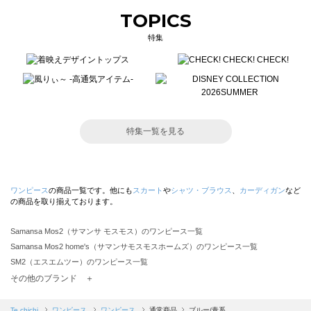
TOPICS
特集
特集一覧を見る
ワンピース
の商品一覧です。他にも
スカート
や
シャツ・ブラウス
、
カーディガン
など
の商品を取り揃えております。
Samansa Mos2（サマンサ モスモス）のワンピース一覧
Samansa Mos2 home's（サマンサモスモスホームズ）のワンピース一覧
SM2（エスエムツー）のワンピース一覧
TSUHARU by Samansa Mos2（ツハルバイサマンサモスモス）のワンピース一覧
その他のブランド ＋
sm2rhythm（サマンサモスモス リズム）のワンピース一覧
Samansa Mos2 blue（サマンサモスモス ブルー）のワンピース一覧
Te chichi
ワンピース
ワンピース
通常商品
ブルー/青系