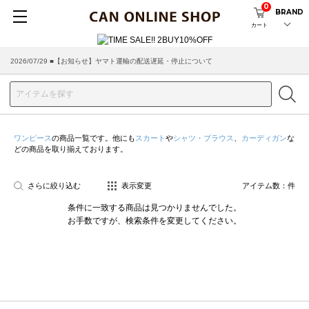
0
BRAND
カート
2026/07/29 ■【お知らせ】ヤマト運輸の配送遅延・停止について
2026/03/18 ■店舗受け取りサービスのご案内
ワンピース
の商品一覧です。他にも
スカート
や
シャツ・ブラウス
、
カーディガン
な
どの商品を取り揃えております。
さらに絞り込む
表示変更
アイテム数：
件
条件に一致する商品は見つかりませんでした。
お手数ですが、検索条件を変更してください。