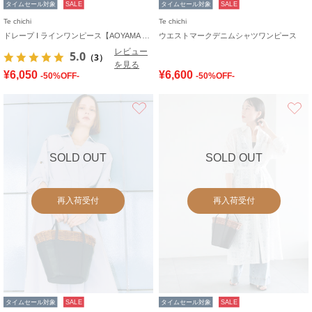
タイムセール対象
SALE
タイムセール対象
SALE
Te chichi
Te chichi
ドレープ I ラインワンピース【AOYAMA FASHION ASSOCIATION × Té chichi】
ウエストマークデニムシャツワンピース
レビュー
5.0
（3）
を見る
¥6,050
¥6,600
-50%OFF-
-50%OFF-
お気に入り
SOLD OUT
SOLD OUT
再入荷受付
再入荷受付
タイムセール対象
SALE
タイムセール対象
SALE