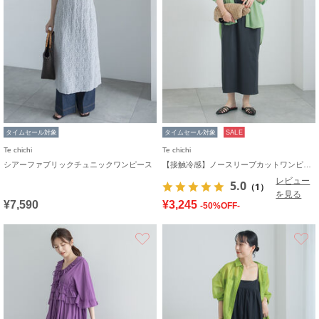
タイムセール対象
タイムセール対象
SALE
Te chichi
Te chichi
シアーファブリックチュニックワンピース
【接触冷感】ノースリーブカットワンピース
レビュー
5.0
（1）
を見る
¥7,590
¥3,245
-50%OFF-
お気に入り