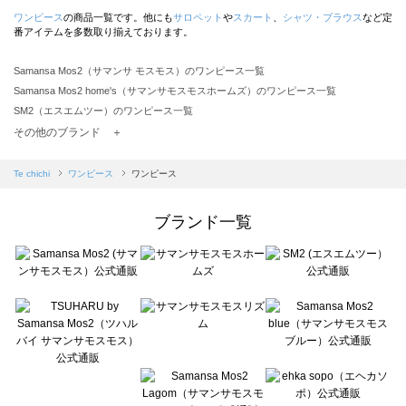
ワンピース
の商品一覧です。他にも
サロペット
や
スカート
、
シャツ・ブラウス
など定
番アイテムを多数取り揃えております。
Samansa Mos2（サマンサ モスモス）のワンピース一覧
Samansa Mos2 home's（サマンサモスモスホームズ）のワンピース一覧
SM2（エスエムツー）のワンピース一覧
TSUHARU by Samansa Mos2（ツハルバイサマンサモスモス）のワンピース一覧
その他のブランド ＋
sm2rhythm（サマンサモスモス リズム）のワンピース一覧
Samansa Mos2 blue（サマンサモスモス ブルー）のワンピース一覧
Te chichi
ワンピース
ワンピース
Samansa Mos2 Lagom（サマンサモスモス ラーゴム）のワンピース一覧
ehka sopo（エヘカソポ）のワンピース一覧
ブランド一覧
sō4ū（ソウフォーユー）のワンピース一覧
Te chichi（テチチ）のワンピース一覧
Te chichi CLASSIC（テチチ クラシック）のワンピース一覧
Te chichi TERRASSE（テチチ テラス）のワンピース一覧
Lugnoncure（ルノンキュール）のワンピース一覧
BETTY'S BLUE（べティーズブルー）のワンピース一覧
Wpc.（ワールドパーティー）のワンピース一覧