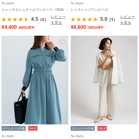
Te chichi
Te chichi
トレンチカシュクールワンピース《2026 spring catalog item》
レースシャツワンピース
レビュー
レビュー
4.5
5.0
（2）
（1）
を見る
を見る
¥4,400
¥6,600
-60%OFF-
-50%OFF-
お気に入り
タイムセール対象
SALE
タイムセール対象
SALE
Te chichi
Te chichi