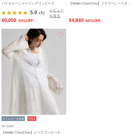
バイカラーシャーリングワンピース
【Atelier ChouChou】フラワーレースオールインワン
レビュー
5.0
（1）
を見る
¥6,050
¥4,840
-50%OFF-
-60%OFF-
お気に入り
タイムセール対象
SALE
Te chichi
【Atelier ChouChou】レースコンビパネルワンピース