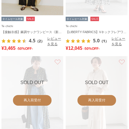
タイムセール対象
SALE
タイムセール対象
SALE
Te chichi
Te chichi
【接触冷感】麻調サックワンピース《新色追加》
【LIBERTY FABRICS】Vネックフレアワンピース
レビュー
レビュー
4.5
5.0
（2）
（1）
を見る
を見る
¥3,465
¥12,045
-50%OFF-
-50%OFF-
お気に入り
SOLD OUT
SOLD OUT
再入荷受付
再入荷受付