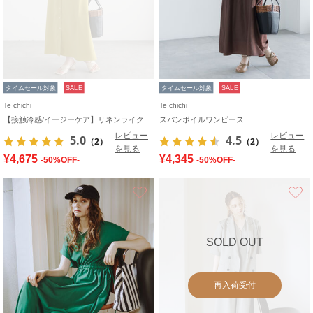
タイムセール対象
SALE
タイムセール対象
SALE
Te chichi
Te chichi
【接触冷感/イージーケア】リネンライクワンピース
スパンボイルワンピース
レビュー
レビュー
5.0
4.5
（2）
（2）
を見る
を見る
¥4,675
¥4,345
-50%OFF-
-50%OFF-
お気に入り
SOLD OUT
再入荷受付