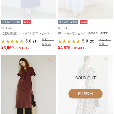
タイムセール対象
SALE
タイムセール対象
SALE
Te chichi
Te chichi
【遮熱/調温】ポンチフレアワンピース
綿サッカーワンピース《2026 SUMMER LOOK item》
レビュー
レビュー
5.0
5.0
（1）
（3）
を見る
を見る
¥3,960
¥4,675
-50%OFF-
-50%OFF-
お気に入り
SOLD OUT
再入荷受付