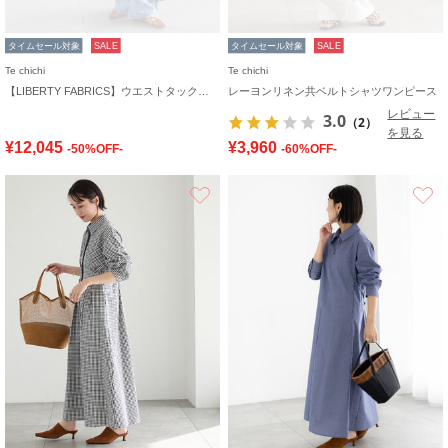
タイムセール対象
SALE
タイムセール対象
SALE
Te chichi
Te chichi
【LIBERTY FABRICS】ウエストタックワンピース
レーヨンリネン共ベルトシャツワンピース
レビュー
3.0
（2）
を見る
¥12,045
¥3,960
-50%OFF-
-60%OFF-
お気に入り