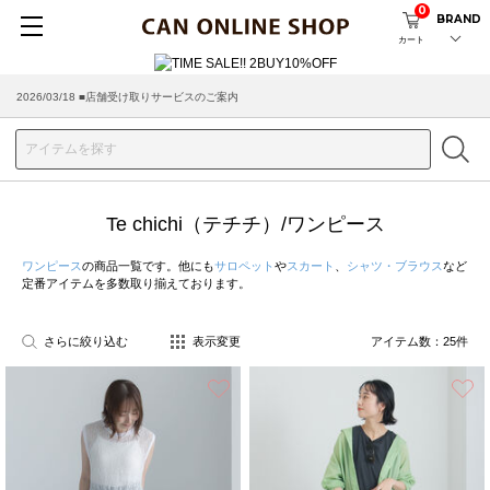
0
BRAND
カート
2026/08/04 ■8/13(木)AM2:00～サイトメンテナンス実施のお知らせ
2026/03/18 ■店舗受け取りサービスのご案内
Te chichi（テチチ）/ワンピース
ワンピース
の商品一覧です。他にも
サロペット
や
スカート
、
シャツ・ブラウス
など
定番アイテムを多数取り揃えております。
さらに絞り込む
表示変更
アイテム数：
25
件
お気に入り