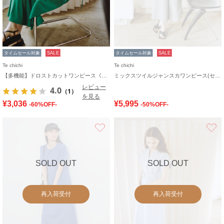
タイムセール対象
SALE
タイムセール対象
SALE
Te chichi
Te chichi
【多機能】ドロストカットワンピース《2026 SUMMER LOOK item》
ミックスツイルジャンスカワンピース(セットアップ可)《2026 SUMMER LOOK item》
レビュー
4.0
（1）
を見る
¥3,036
¥5,995
-60%OFF-
-50%OFF-
お気に入り
SOLD OUT
SOLD OUT
再入荷受付
再入荷受付