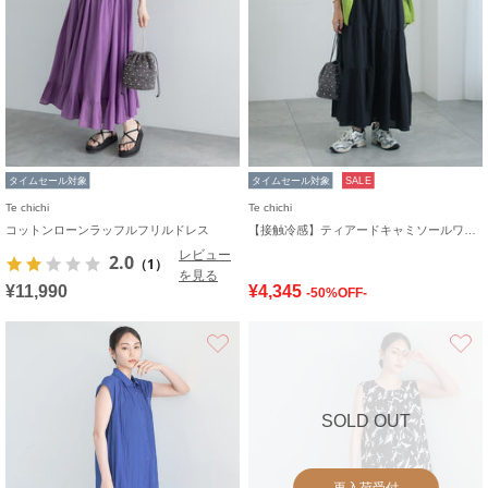
タイムセール対象
タイムセール対象
SALE
Te chichi
Te chichi
コットンローンラッフルフリルドレス
【接触冷感】ティアードキャミソールワンピース
レビュー
2.0
（1）
を見る
¥11,990
¥4,345
-50%OFF-
お気に入り
SOLD OUT
再入荷受付