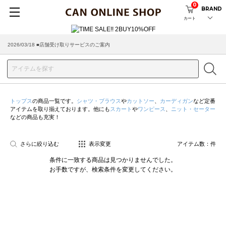
0
BRAND
カート
2026/03/18 ■店舗受け取りサービスのご案内
トップス
の商品一覧です。
シャツ・ブラウス
や
カットソー
、
カーディガン
など定番
アイテムを取り揃えております。他にも
スカート
や
ワンピース
、
ニット・セーター
などの商品も充実！
さらに絞り込む
表示変更
アイテム数：
件
条件に一致する商品は見つかりませんでした。
お手数ですが、検索条件を変更してください。