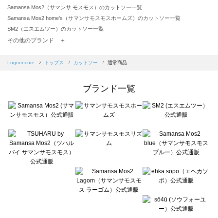
Samansa Mos2（サマンサ モスモス）のカットソー一覧
Samansa Mos2 home's（サマンサモスモスホームズ）のカットソー一覧
SM2（エスエムツー）のカットソー一覧
TSUHARU by Samansa Mos2（ツハルバイサマンサモスモス）のカットソー一覧
その他のブランド ＋
sm2rhythm（サマンサモスモス リズム）のカットソー一覧
Samansa Mos2 blue（サマンサモスモス ブルー）のカットソー一覧
Lugnoncure
トップス
カットソー
通常商品
Samansa Mos2 Lagom（サマンサモスモス ラーゴム）のカットソー一覧
ehka sopo（エヘカソポ）のカットソー一覧
ブランド一覧
sō4ū（ソウフォーユー）のカットソー一覧
Te chichi（テチチ）のカットソー一覧
Te chichi CLASSIC（テチチ クラシック）のカットソー一覧
Te chichi TERRASSE（テチチ テラス）のカットソー一覧
Lugnoncure（ルノンキュール）のカットソー一覧
BETTY'S BLUE（べティーズブルー）のカットソー一覧
Wpc.（ワールドパーティー）のカットソー一覧