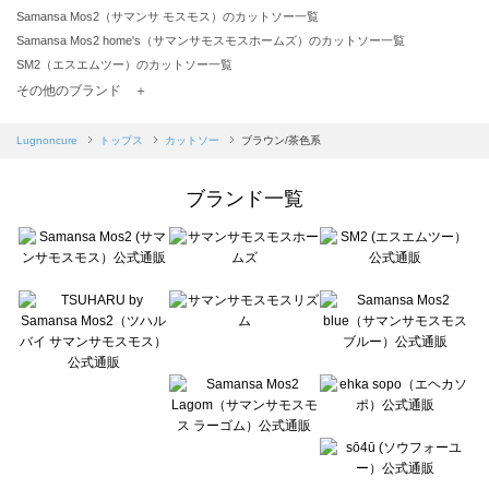
Samansa Mos2（サマンサ モスモス）のカットソー一覧
Samansa Mos2 home's（サマンサモスモスホームズ）のカットソー一覧
SM2（エスエムツー）のカットソー一覧
TSUHARU by Samansa Mos2（ツハルバイサマンサモスモス）のカットソー一覧
その他のブランド ＋
sm2rhythm（サマンサモスモス リズム）のカットソー一覧
Samansa Mos2 blue（サマンサモスモス ブルー）のカットソー一覧
Lugnoncure
トップス
カットソー
ブラウン/茶色系
Samansa Mos2 Lagom（サマンサモスモス ラーゴム）のカットソー一覧
ehka sopo（エヘカソポ）のカットソー一覧
ブランド一覧
sō4ū（ソウフォーユー）のカットソー一覧
Te chichi（テチチ）のカットソー一覧
Te chichi CLASSIC（テチチ クラシック）のカットソー一覧
Te chichi TERRASSE（テチチ テラス）のカットソー一覧
Lugnoncure（ルノンキュール）のカットソー一覧
BETTY'S BLUE（べティーズブルー）のカットソー一覧
Wpc.（ワールドパーティー）のカットソー一覧