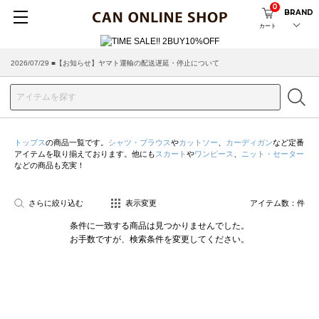
0
BRAND
カート
2026/07/29 ■【お知らせ】ヤマト運輸の配送遅延・停止について
トップス
の商品一覧です。
シャツ・ブラウス
や
カットソー
、
カーディガン
など定番
アイテムを取り揃えております。他にも
スカート
や
ワンピース
、
ニット・セーター
などの商品も充実！
さらに絞り込む
表示変更
アイテム数：
件
条件に一致する商品は見つかりませんでした。
お手数ですが、検索条件を変更してください。