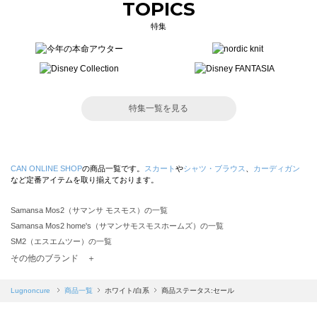
TOPICS
特集
特集一覧を見る
CAN ONLINE SHOP
の商品一覧です。
スカート
や
シャツ・ブラウス
、
カーディガン
など定番アイテムを取り揃えております。
Samansa Mos2（サマンサ モスモス）の一覧
Samansa Mos2 home's（サマンサモスモスホームズ）の一覧
SM2（エスエムツー）の一覧
TSUHARU by Samansa Mos2（ツハルバイサマンサモスモス）の一覧
その他のブランド ＋
sm2rhythm（サマンサモスモス リズム）の一覧
Samansa Mos2 blue（サマンサモスモス ブルー）の一覧
Lugnoncure
商品一覧
ホワイト/白系
商品ステータス:セール
Samansa Mos2 Lagom（サマンサモスモス ラーゴム）の一覧