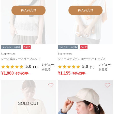
再入荷受付
再入荷受付
タイムセール対象
SALE
タイムセール対象
SALE
Lugnoncure
Lugnoncure
レース編みノースリーブニット
シアースラブテレコオーバートップス
レビュー
レビュー
5.0
5.0
（1）
（1）
を見る
を見る
¥1,980
¥1,155
-70%OFF-
-70%OFF-
お気に入り
SOLD OUT