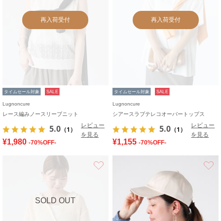
再入荷受付
再入荷受付
タイムセール対象
SALE
タイムセール対象
SALE
Lugnoncure
Lugnoncure
レース編みノースリーブニット
シアースラブテレコオーバートップス
レビュー
レビュー
5.0
5.0
（1）
（1）
を見る
を見る
¥1,980
¥1,155
-70%OFF-
-70%OFF-
お気に入り
SOLD OUT