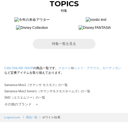
TOPICS
特集
特集一覧を見る
CAN ONLINE SHOP
の商品一覧です。
スカート
や
シャツ・ブラウス
、
カーディガン
など定番アイテムを取り揃えております。
Samansa Mos2（サマンサ モスモス）の一覧
Samansa Mos2 home's（サマンサモスモスホームズ）の一覧
SM2（エスエムツー）の一覧
TSUHARU by Samansa Mos2（ツハルバイサマンサモスモス）の一覧
その他のブランド ＋
sm2rhythm（サマンサモスモス リズム）の一覧
Samansa Mos2 blue（サマンサモスモス ブルー）の一覧
Lugnoncure
商品一覧
ホワイト/白系
Samansa Mos2 Lagom（サマンサモスモス ラーゴム）の一覧