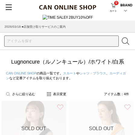
0
BRAND
カート
2026/03/18 ■店舗受け取りサービスのご案内
Lugnoncure（ルノンキュール）/ホワイト/白系
CAN ONLINE SHOP
の商品一覧です。
スカート
や
シャツ・ブラウス
、
カーディガ
ン
など定番アイテムを取り揃えております。
さらに絞り込む
表示変更
アイテム数：
4
件
お気に入り
SOLD OUT
SOLD OUT