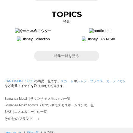
TOPICS
特集
特集一覧を見る
CAN ONLINE SHOP
の商品一覧です。
スカート
や
シャツ・ブラウス
、
カーディガン
など定番アイテムを取り揃えております。
Samansa Mos2（サマンサ モスモス）の一覧
Samansa Mos2 home's（サマンサモスモスホームズ）の一覧
SM2（エスエムツー）の一覧
TSUHARU by Samansa Mos2（ツハルバイサマンサモスモス）の一覧
その他のブランド ＋
sm2rhythm（サマンサモスモス リズム）の一覧
Samansa Mos2 blue（サマンサモスモス ブルー）の一覧
Lugnoncure
商品一覧
その他