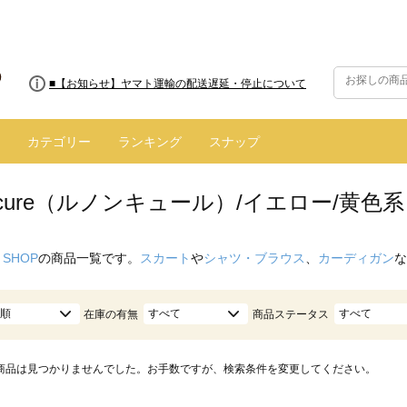
■8/13(木)AM2:00～サイトメンテナンス実施のお知らせ
■【お知らせ】ヤマト運輸の配送遅延・停止について
カテゴリー
ランキング
スナップ
oncure（ルノンキュール）/イエロー/黄色系
 SHOP
の商品一覧です。
スカート
や
シャツ・ブラウス
、
カーディガン
な
順
すべて
すべて
在庫の有無
商品ステータス
商品は見つかりませんでした。お手数ですが、検索条件を変更してください。