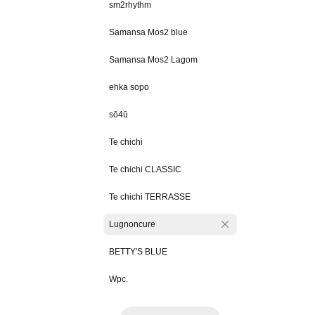
sm2rhythm
Samansa Mos2 blue
Samansa Mos2 Lagom
ehka sopo
sō4ū
Te chichi
Te chichi CLASSIC
Te chichi TERRASSE
Lugnoncure
BETTY'S BLUE
Wpc.