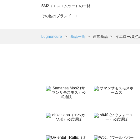
SM2（エスエムツー）の一覧
TSUHARU by Samansa Mos2（ツハルバイサマンサモ
その他のブランド ＋
sm2rhythm（サマンサモスモス リズム）の一覧
Samansa Mos2 blue（サマンサモスモス ブルー）の一覧
Samansa Mos2 Lagom（サマンサモスモス ラーゴム）の
Lugnoncure
商品一覧
通常商品
イエロー/黄色
ehka sopo（エヘカソポ）の一覧
sō4ū（ソウフォーユー）の一覧
Te chichi（テチチ）の一覧
Te chichi CLASSIC（テチチ クラシック）の一覧
Te chichi TERRASSE（テチチ テラス）の一覧
Lugnoncure（ルノンキュール）の一覧
BETTY'S BLUE（べティーズブルー）の一覧
Wpc.（ワールドパーティー）の一覧