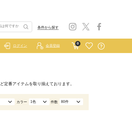
条件から探す
0
ログイン
会員登録
ど定番アイテムを取り揃えております。
1色
80件
カラー
件数