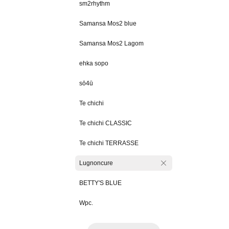
sm2rhythm
Samansa Mos2 blue
Samansa Mos2 Lagom
ehka sopo
sō4ū
Te chichi
Te chichi CLASSIC
Te chichi TERRASSE
Lugnoncure
BETTY'S BLUE
Wpc.