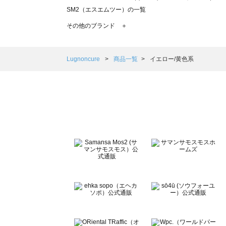
SM2（エスエムツー）の一覧
TSUHARU by Samansa Mos2（ツハルバイサマンサモ
その他のブランド ＋
sm2rhythm（サマンサモスモス リズム）の一覧
Samansa Mos2 blue（サマンサモスモス ブルー）の一覧
Samansa Mos2 Lagom（サマンサモスモス ラーゴム）の
Lugnoncure
商品一覧
イエロー/黄色系
ehka sopo（エヘカソポ）の一覧
sō4ū（ソウフォーユー）の一覧
Te chichi（テチチ）の一覧
Te chichi CLASSIC（テチチ クラシック）の一覧
Te chichi TERRASSE（テチチ テラス）の一覧
Lugnoncure（ルノンキュール）の一覧
BETTY'S BLUE（べティーズブルー）の一覧
Wpc.（ワールドパーティー）の一覧