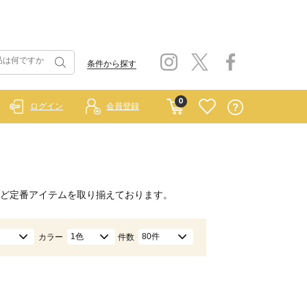
条件から探す
0
ログイン
会員登録
ど定番アイテムを取り揃えております。
1色
80件
カラー
件数