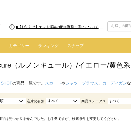
■8/13(木)AM2:00～サイトメンテナンス実施のお知らせ
■【お知らせ】ヤマト運輸の配送遅延・停止について
カテゴリー
ランキング
スナップ
oncure（ルノンキュール）/イエロー/黄色系
 SHOP
の商品一覧です。
スカート
や
シャツ・ブラウス
、
カーディガン
な
順
すべて
すべて
在庫の有無
商品ステータス
商品は見つかりませんでした。お手数ですが、検索条件を変更してください。