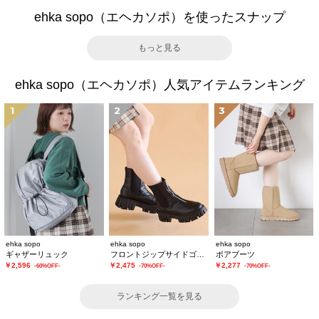
ehka sopo（エヘカソポ）を使ったスナップ
もっと見る
ehka sopo（エヘカソポ）人気アイテムランキング
1
2
3
ehka sopo
ehka sopo
ehka sopo
ギャザーリュック
フロントジップサイドゴアブーツ
ボアブーツ
￥2,596
￥2,475
￥2,277
-60%OFF-
-70%OFF-
-70%OFF-
ランキング一覧を見る