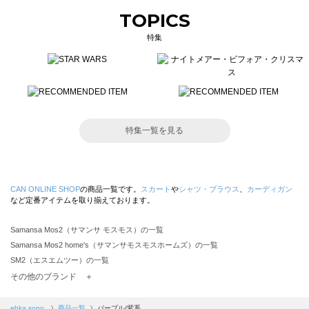
TOPICS
特集
特集一覧を見る
CAN ONLINE SHOP
の商品一覧です。
スカート
や
シャツ・ブラウス
、
カーディガン
など定番アイテムを取り揃えております。
Samansa Mos2（サマンサ モスモス）の一覧
Samansa Mos2 home's（サマンサモスモスホームズ）の一覧
SM2（エスエムツー）の一覧
TSUHARU by Samansa Mos2（ツハルバイサマンサモスモス）の一覧
その他のブランド ＋
sm2rhythm（サマンサモスモス リズム）の一覧
Samansa Mos2 blue（サマンサモスモス ブルー）の一覧
ehka sopo
商品一覧
パープル/紫系