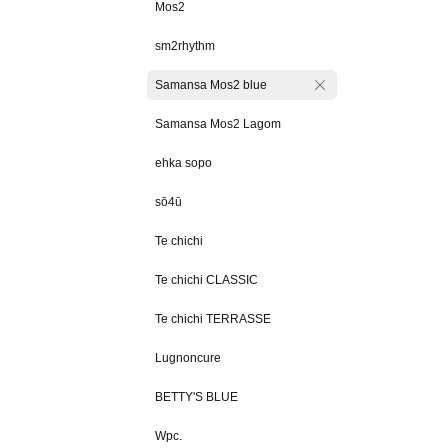
Mos2
sm2rhythm
Samansa Mos2 blue
Samansa Mos2 Lagom
ehka sopo
sō4ū
Te chichi
Te chichi CLASSIC
Te chichi TERRASSE
Lugnoncure
BETTY'S BLUE
Wpc.