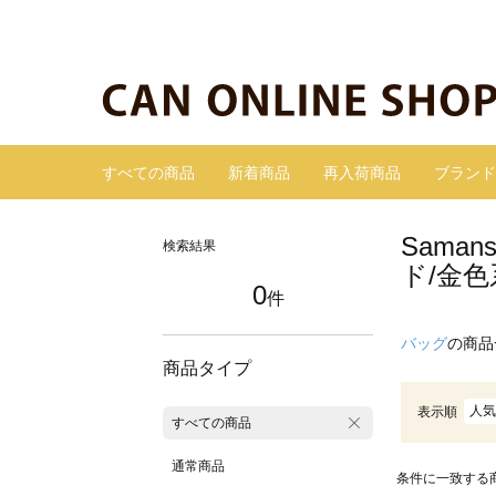
すべての商品
新着商品
再入荷商品
ブランド
Sama
検索結果
ド/金色
0
件
バッグ
の商品
商品タイプ
人気
表示順
すべての商品
通常商品
条件に一致する