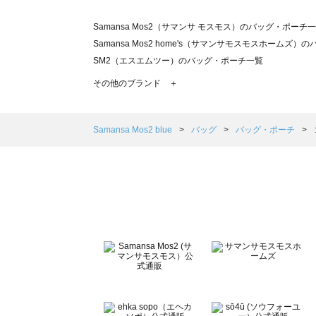
Samansa Mos2（サマンサ モスモス）のバッグ・ポーチ
Samansa Mos2 home's（サマンサモスモスホームズ
SM2（エスエムツー）のバッグ・ポーチ一覧
TSUHARU by Samansa Mos2（ツハルバイサマン
その他のブランド ＋
sm2rhythm（サマンサモスモス リズム）のバッグ・ポー
Samansa Mos2 blue（サマンサモスモス ブルー）のバ
Samansa Mos2 Lagom（サマンサモスモス ラーゴム
Samansa Mos2 blue
バッグ
バッグ・ポーチ
ehka sopo（エヘカソポ）のバッグ・ポーチ一覧
sō4ū（ソウフォーユー）のバッグ・ポーチ一覧
Te chichi（テチチ）のバッグ・ポーチ一覧
Te chichi CLASSIC（テチチ クラシック）のバッグ・ポ
Te chichi TERRASSE（テチチ テラス）のバッグ・ポー
Lugnoncure（ルノンキュール）のバッグ・ポーチ一覧
BETTY'S BLUE（べティーズブルー）のバッグ・ポーチ一
Wpc.（ワールドパーティー）のバッグ・ポーチ一覧