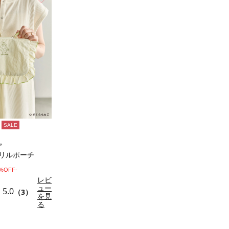
SALE
e
/フリルポーチ
0%OFF-
レビ
ュー
5.0
（3）
を見
る