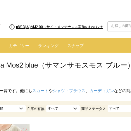
■8/13(木)AM2:00～サイトメンテナンス実施のお知らせ
カテゴリー
ランキング
スナップ
nsa Mos2 blue（サマンサモスモス ブ
一覧です。他にも
スカート
や
シャツ・ブラウス
、
カーディガン
などの商
順
すべて
すべて
在庫の有無
商品ステータス
お気に入り