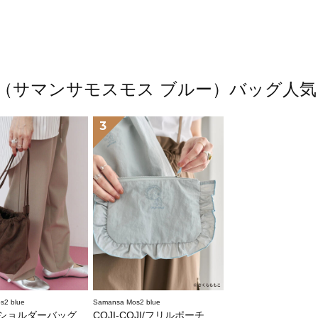
2 blue（サマンサモスモス ブルー）バッ
3
s2 blue
Samansa Mos2 blue
ショルダーバッグ
COJI-COJI/フリルポーチ