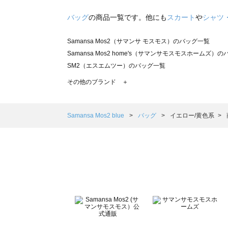
バッグ
の商品一覧です。他にも
スカート
や
シャツ
Samansa Mos2（サマンサ モスモス）のバッグ一覧
Samansa Mos2 home's（サマンサモスモスホームズ）
SM2（エスエムツー）のバッグ一覧
TSUHARU by Samansa Mos2（ツハルバイサマンサ
その他のブランド ＋
sm2rhythm（サマンサモスモス リズム）のバッグ一覧
Samansa Mos2 blue（サマンサモスモス ブルー）のバッ
Samansa Mos2 Lagom（サマンサモスモス ラーゴム）
Samansa Mos2 blue
バッグ
イエロー/黄色系
ehka sopo（エヘカソポ）のバッグ一覧
sō4ū（ソウフォーユー）のバッグ一覧
Te chichi（テチチ）のバッグ一覧
Te chichi CLASSIC（テチチ クラシック）のバッグ一覧
Te chichi TERRASSE（テチチ テラス）のバッグ一覧
Lugnoncure（ルノンキュール）のバッグ一覧
BETTY'S BLUE（べティーズブルー）のバッグ一覧
Wpc.（ワールドパーティー）のバッグ一覧