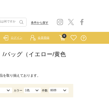
条件から探す
0
ログイン
会員登録
ルー）/バッグ（イエロー/黄色
品を取り揃えております。
1色
80件
カラー
件数