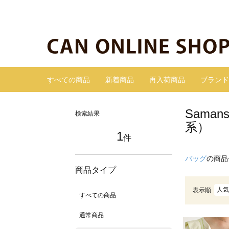
すべての商品
新着商品
再入荷商品
ブランド
Sama
検索結果
系）
1
件
バッグ
の商品
商品タイプ
人気
表示順
すべての商品
通常商品