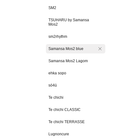
SM2
TSUHARU by Samansa
Mos2
sm2rhythm
Samansa Mos2 blue
Samansa Mos2 Lagom
ehka sopo
sō4ū
Te chichi
Te chichi CLASSIC
Te chichi TERRASSE
Lugnoncure