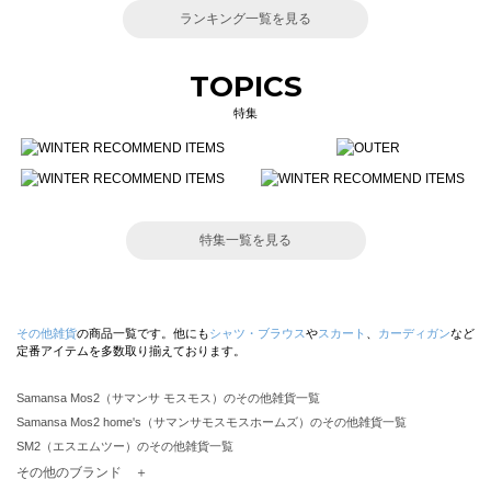
ランキング一覧を見る
TOPICS
特集
特集一覧を見る
その他雑貨
の商品一覧です。他にも
シャツ・ブラウス
や
スカート
、
カーディガン
など
定番アイテムを多数取り揃えております。
Samansa Mos2（サマンサ モスモス）のその他雑貨一覧
Samansa Mos2 home's（サマンサモスモスホームズ）のその他雑貨一覧
SM2（エスエムツー）のその他雑貨一覧
TSUHARU by Samansa Mos2（ツハルバイサマンサモスモス）のその他雑貨一覧
その他のブランド ＋