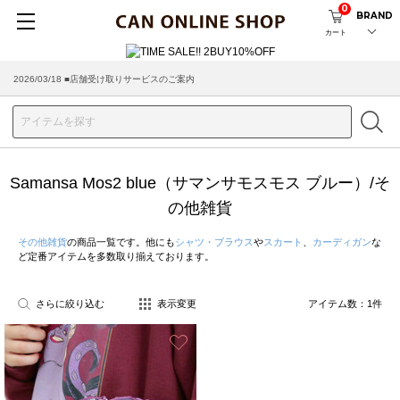
0
BRAND
カート
2026/03/18 ■店舗受け取りサービスのご案内
Samansa Mos2 blue（サマンサモスモス ブルー）/そ
の他雑貨
その他雑貨
の商品一覧です。他にも
シャツ・ブラウス
や
スカート
、
カーディガン
な
ど定番アイテムを多数取り揃えております。
さらに絞り込む
表示変更
アイテム数：
1
件
お気に入り