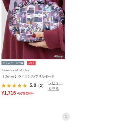
タイムセール対象
SALE
Samansa Mos2 blue
【Disney】ヴィランズ/フリルポーチ
レビュー
5.0
（2）
を見る
¥1,716
-60%OFF-
1