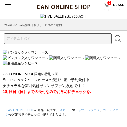
0
BRAND
カート
2026/08/04 ■8/13(木)AM2:00～サイトメンテナンス実施のお知らせ
2026/03/18 ■店舗受け取りサービスのご案内
CAN ONLINE SHOP限定の特別企画！
Smansa Mos2のワンピースの受注生産ご予約受付中。
ナチュラルな雰囲気はサマンサファン必見 です！
10月6日（日）までの受付なのでお早めにチェックを♪
CAN ONLINE SHOP
の商品一覧です。
スカート
や
シャツ・ブラウス
、
カーディガ
ン
など定番アイテムを取り揃えております。