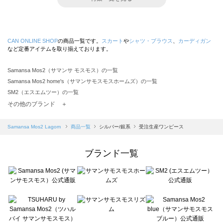
CAN ONLINE SHOP
の商品一覧です。
スカート
や
シャツ・ブラウス
、
カーディガン
など定番アイテムを取り揃えております。
Samansa Mos2（サマンサ モスモス）の一覧
Samansa Mos2 home's（サマンサモスモスホームズ）の一覧
SM2（エスエムツー）の一覧
TSUHARU by Samansa Mos2（ツハルバイサマンサモスモス）の一覧
その他のブランド ＋
sm2rhythm（サマンサモスモス リズム）の一覧
Samansa Mos2 blue（サマンサモスモス ブルー）の一覧
Samansa Mos2 Lagom
商品一覧
シルバー/銀系
受注生産ワンピース
Samansa Mos2 Lagom（サマンサモスモス ラーゴム）の一覧
ehka sopo（エヘカソポ）の一覧
ブランド一覧
sō4ū（ソウフォーユー）の一覧
Te chichi（テチチ）の一覧
Te chichi CLASSIC（テチチ クラシック）の一覧
Te chichi TERRASSE（テチチ テラス）の一覧
Lugnoncure（ルノンキュール）の一覧
BETTY'S BLUE（べティーズブルー）の一覧