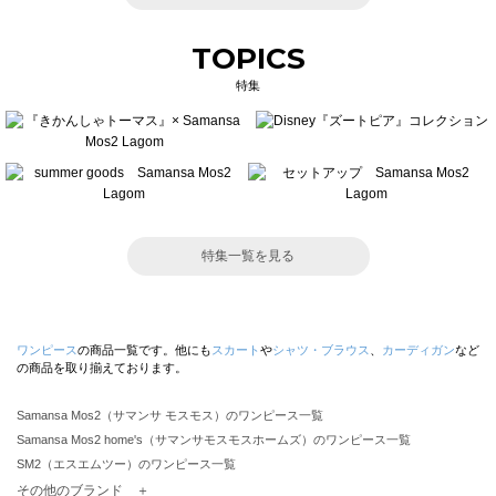
TOPICS
特集
特集一覧を見る
ワンピース
の商品一覧です。他にも
スカート
や
シャツ・ブラウス
、
カーディガン
など
の商品を取り揃えております。
Samansa Mos2（サマンサ モスモス）のワンピース一覧
Samansa Mos2 home's（サマンサモスモスホームズ）のワンピース一覧
SM2（エスエムツー）のワンピース一覧
TSUHARU by Samansa Mos2（ツハルバイサマンサモスモス）のワンピース一覧
その他のブランド ＋