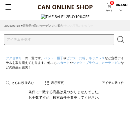
0
BRAND
カート
2026/08/04 ■8/13(木)AM2:00～サイトメンテナンス実施のお知らせ
2026/03/18 ■店舗受け取りサービスのご案内
アクセサリー
の一覧です。
ハット・帽子
や
ピアス・指輪
、
ネックレス
など定番アイ
テムを取り揃えております。他にも
スカート
や
シャツ・ブラウス
、
カーディガン
な
どの商品も充実！
さらに絞り込む
表示変更
アイテム数：
件
条件に一致する商品は見つかりませんでした。
お手数ですが、検索条件を変更してください。