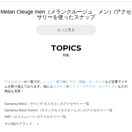
Melan Cleuge men（メランクルージュ メン）/アクセ
サリーを使ったスナップ
もっと見る
TOPICS
特集
アクセサリー
の一覧です。
ハット・帽子
や
ピアス・指輪
、
ネックレス
など定番アイテ
ムを取り揃えております。他にも
スカート
や
シャツ・ブラウス
、
カーディガン
などの
商品も充実！
Samansa Mos2（サマンサ モスモス）のアクセサリー一覧
Samansa Mos2 home's（サマンサモスモスホームズ）のアクセサリー一覧
SM2（エスエムツー）のアクセサリー一覧
TSUHARU by Samansa Mos2（ツハルバイサマンサモスモス）のアクセサリー一覧
その他のブランド ＋
sm2rhythm（サマンサモスモス リズム）のアクセサリー一覧