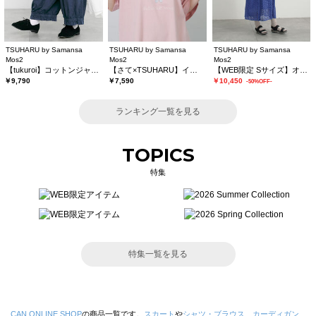
TSUHARU by Samansa
TSUHARU by Samansa
TSUHARU by Samansa
Mos2
Mos2
Mos2
【tukuroi】コットンジャカード製品染め裾フリルパンツ《WEB限定》
【さて×TSUHARU】イラスト柄プリントTシャツ
【WEB限定 Sサイズ】オーバーレースキャミワンピース
￥9,790
￥7,590
￥10,450
-50%OFF-
ランキング一覧を見る
TOPICS
特集
特集一覧を見る
CAN ONLINE SHOP
の商品一覧です。
スカート
や
シャツ・ブラウス
、
カーディガン