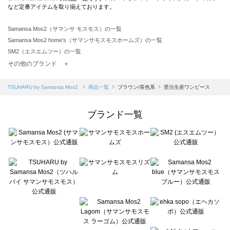
など定番アイテムを取り揃えております。
Samansa Mos2（サマンサ モスモス）の一覧
Samansa Mos2 home's（サマンサモスモスホームズ）の一覧
SM2（エスエムツー）の一覧
TSUHARU by Samansa Mos2（ツハルバイサマンサモスモス）の一覧
その他のブランド ＋
sm2rhythm（サマンサモスモス リズム）の一覧
Samansa Mos2 blue（サマンサモスモス ブルー）の一覧
TSUHARU by Samansa Mos2
商品一覧
ブラウン/茶色系
受注生産ワンピース
Samansa Mos2 Lagom（サマンサモスモス ラーゴム）の一覧
ehka sopo（エヘカソポ）の一覧
ブランド一覧
sō4ū（ソウフォーユー）の一覧
Te chichi（テチチ）の一覧
Te chichi CLASSIC（テチチ クラシック）の一覧
Te chichi TERRASSE（テチチ テラス）の一覧
Lugnoncure（ルノンキュール）の一覧
BETTY'S BLUE（べティーズブルー）の一覧
Wpc.（ワールドパーティー）の一覧