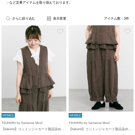
ン
など定番アイテムを取り揃えております。
さらに絞り込む
表示変更
アイテム数：
3
件
お気に入り
WEB限定
WEB限定
TSUHARU by Samansa Mos2
TSUHARU by Samansa Mos2
【tukuroi】コットンジャカード製品染めベスト《WEB限定》
【tukuroi】コットンジャカード製品染め裾フリルパンツ《WEB限定》