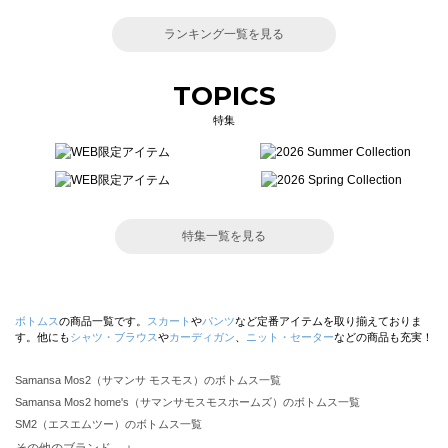
ランキング一覧を見る
TOPICS
特集
特集一覧を見る
ボトムス
の商品一覧です。
スカート
や
パンツ
など定番アイテムを取り揃えておりま
す。他にも
シャツ・ブラウス
や
カーディガン
、
ニット・セーター
などの商品も充実！
Samansa Mos2（サマンサ モスモス）のボトムス一覧
Samansa Mos2 home's（サマンサモスモスホームズ）のボトムス一覧
SM2（エスエムツー）のボトムス一覧
TSUHARU by Samansa Mos2（ツハルバイサマンサモスモス）のボトムス一覧
その他のブランド ＋