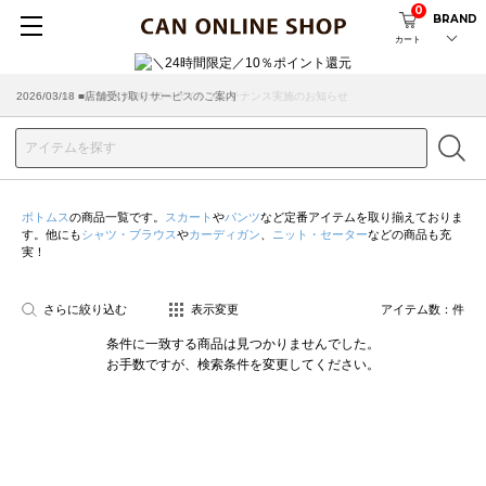
0
BRAND
カート
2026/08/04 ■8/13(木)AM2:00～サイトメンテナンス実施のお知らせ
2026/03/18 ■店舗受け取りサービスのご案内
ボトムス
の商品一覧です。
スカート
や
パンツ
など定番アイテムを取り揃えておりま
す。他にも
シャツ・ブラウス
や
カーディガン
、
ニット・セーター
などの商品も充
実！
さらに絞り込む
表示変更
アイテム数：
件
条件に一致する商品は見つかりませんでした。
お手数ですが、検索条件を変更してください。