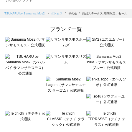
sm2rhythm（サマンサモスモス リズム）のボトムス一覧
Samansa Mos2 blue（サマンサモスモス ブルー）のボトムス一覧
TSUHARU by Samansa Mos2
ボトムス
その他
商品ステータス:期間限定、セール
Samansa Mos2 Lagom（サマンサモスモス ラーゴム）のボトムス一覧
ehka sopo（エヘカソポ）のボトムス一覧
ブランド一覧
sō4ū（ソウフォーユー）のボトムス一覧
Te chichi（テチチ）のボトムス一覧
Te chichi CLASSIC（テチチ クラシック）のボトムス一覧
Te chichi TERRASSE（テチチ テラス）のボトムス一覧
Lugnoncure（ルノンキュール）のボトムス一覧
BETTY'S BLUE（べティーズブルー）のボトムス一覧
Wpc.（ワールドパーティー）のボトムス一覧