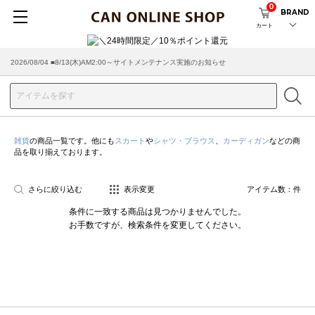
0
BRAND
カート
2026/08/04 ■8/13(木)AM2:00～サイトメンテナンス実施のお知らせ
雑貨
の商品一覧です。他にも
スカート
や
シャツ・ブラウス
、
カーディガン
などの商
品を取り揃えております。
さらに絞り込む
表示変更
アイテム数：
件
条件に一致する商品は見つかりませんでした。
お手数ですが、検索条件を変更してください。