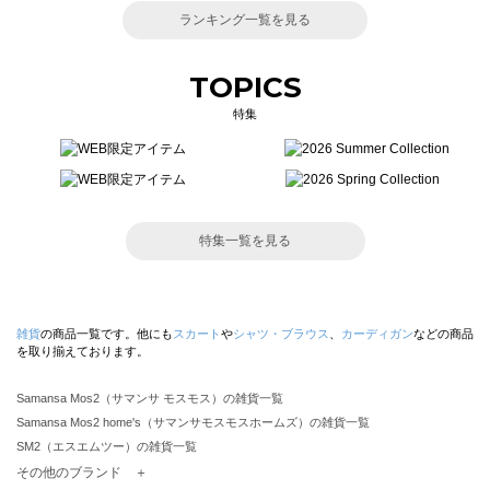
ランキング一覧を見る
TOPICS
特集
特集一覧を見る
雑貨
の商品一覧です。他にも
スカート
や
シャツ・ブラウス
、
カーディガン
などの商品
を取り揃えております。
Samansa Mos2（サマンサ モスモス）の雑貨一覧
Samansa Mos2 home's（サマンサモスモスホームズ）の雑貨一覧
SM2（エスエムツー）の雑貨一覧
TSUHARU by Samansa Mos2（ツハルバイサマンサモスモス）の雑貨一覧
その他のブランド ＋