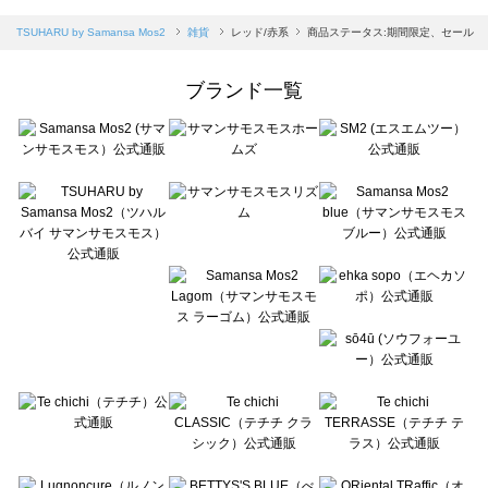
sm2rhythm（サマンサモスモス リズム）の雑貨一覧
Samansa Mos2 blue（サマンサモスモス ブルー）の雑貨一覧
TSUHARU by Samansa Mos2
雑貨
レッド/赤系
商品ステータス:期間限定、セール
Samansa Mos2 Lagom（サマンサモスモス ラーゴム）の雑貨一覧
ehka sopo（エヘカソポ）の雑貨一覧
ブランド一覧
sō4ū（ソウフォーユー）の雑貨一覧
Te chichi（テチチ）の雑貨一覧
Te chichi CLASSIC（テチチ クラシック）の雑貨一覧
Te chichi TERRASSE（テチチ テラス）の雑貨一覧
Lugnoncure（ルノンキュール）の雑貨一覧
BETTY'S BLUE（べティーズブルー）の雑貨一覧
Wpc.（ワールドパーティー）の雑貨一覧