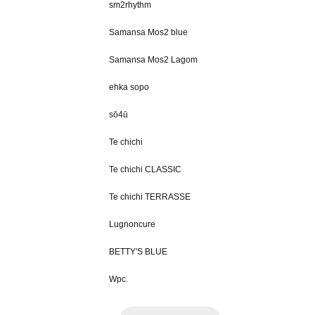
sm2rhythm
Samansa Mos2 blue
Samansa Mos2 Lagom
ehka sopo
sō4ū
Te chichi
Te chichi CLASSIC
Te chichi TERRASSE
Lugnoncure
BETTY'S BLUE
Wpc.