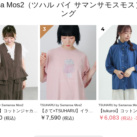
amansa Mos2（ツハル バイ サマンサモ
ング
3
4
 Samansa Mos2
TSUHARU by Samansa Mos2
TSUHARU by Samansa Mo
トンジャカード製品染めベスト《WEB限定》
【さて×TSUHARU】イラスト柄プリントTシャツ
【tukuroi】コットンガーゼデニム
0
￥7,590
￥6,083
(税込)
(税込)
(税込)
-