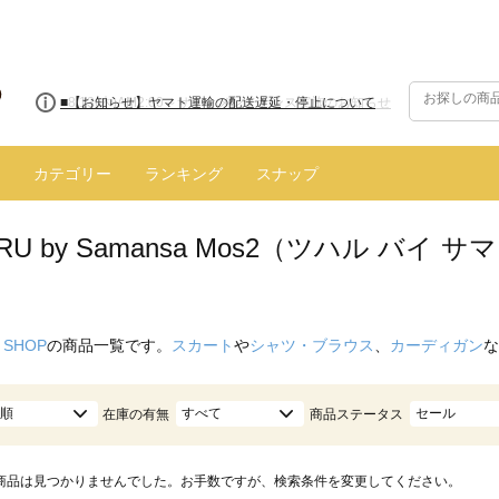
■8/13(木)AM2:00～サイトメンテナンス実施のお知らせ
カテゴリー
ランキング
スナップ
ARU by Samansa Mos2（ツハル バ
 SHOP
の商品一覧です。
スカート
や
シャツ・ブラウス
、
カーディガン
な
順
すべて
セール
在庫の有無
商品ステータス
商品は見つかりませんでした。お手数ですが、検索条件を変更してください。