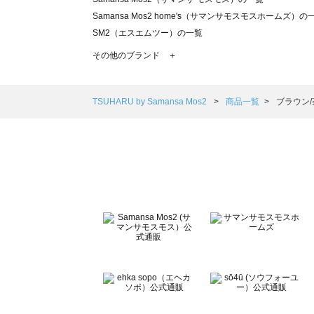
Samansa Mos2 home's（サマンサモスモスホームズ）の
SM2（エスエムツー）の一覧
TSUHARU by Samansa Mos2（ツハルバイサマンサモ
その他のブランド ＋
sm2rhythm（サマンサモスモス リズム）の一覧
Samansa Mos2 blue（サマンサモスモス ブルー）の一覧
Samansa Mos2 Lagom（サマンサモスモス ラーゴム）の
TSUHARU by Samansa Mos2
商品一覧
ブラウン
ehka sopo（エヘカソポ）の一覧
sō4ū（ソウフォーユー）の一覧
Te chichi（テチチ）の一覧
Te chichi CLASSIC（テチチ クラシック）の一覧
Te chichi TERRASSE（テチチ テラス）の一覧
Lugnoncure（ルノンキュール）の一覧
BETTY'S BLUE（べティーズブルー）の一覧
Wpc.（ワールドパーティー）の一覧