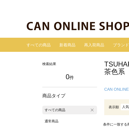
すべての商品
新着商品
再入荷商品
ブランド
TSUH
検索結果
茶色系
0
件
CAN ONLINE
商品タイプ
人気
表示順
すべての商品
通常商品
条件に一致する