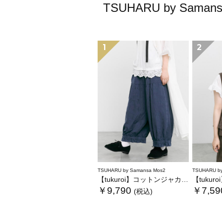
TSUHARU by S
1
2
TSUHARU by Samansa Mos2
TSUHARU by
【tukuroi】コットンジャカード製品染め裾フリルパンツ《WEB限定》
【tukuroi】コッ
￥9,790
￥7,59
(税込)