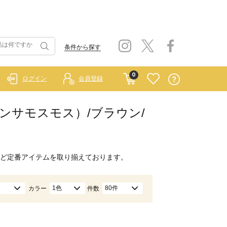
条件から探す
0
ログイン
会員登録
イ サマンサモスモス）/ブラウン/
ど定番アイテムを取り揃えております。
1色
80件
カラー
件数