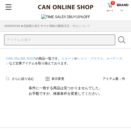
0
BRAND
カート
2026/07/29 ■【お知らせ】ヤマト運輸の配送遅延・停止について
2026/03/18 ■店舗受け取りサービスのご案内
CAN ONLINE SHOP
の商品一覧です。
スカート
や
シャツ・ブラウス
、
カーディガ
ン
など定番アイテムを取り揃えております。
さらに絞り込む
表示変更
アイテム数：
件
条件に一致する商品は見つかりませんでした。
お手数ですが、検索条件を変更してください。