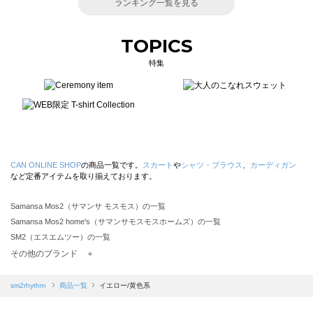
ランキング一覧を見る
TOPICS
特集
CAN ONLINE SHOP
の商品一覧です。
スカート
や
シャツ・ブラウス
、
カーディガン
など定番アイテムを取り揃えております。
Samansa Mos2（サマンサ モスモス）の一覧
Samansa Mos2 home's（サマンサモスモスホームズ）の一覧
SM2（エスエムツー）の一覧
TSUHARU by Samansa Mos2（ツハルバイサマンサモスモス）の一覧
その他のブランド ＋
sm2rhythm（サマンサモスモス リズム）の一覧
Samansa Mos2 blue（サマンサモスモス ブルー）の一覧
sm2rhythm
商品一覧
イエロー/黄色系
Samansa Mos2 Lagom（サマンサモスモス ラーゴム）の一覧