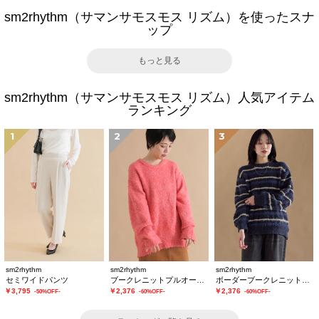
sm2rhythm（サマンサモスモス リズム）を使ったスナ
ップ
もっと見る
sm2rhythm（サマンサモスモス リズム）人気アイテム
ランキング
1
2
3
sm2rhythm
sm2rhythm
sm2rhythm
セミワイドパンツ
ブークレニットプルオーバー
ボーダーブークレニットプルオーバー
￥3,795
￥2,376
￥2,376
-50%OFF-
-60%OFF-
-60%OFF-