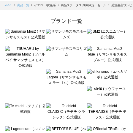
Samansa Mos2 blue（サマンサモスモス ブルー）の一覧
sō4ū
商品一覧
イエロー/黄色系
商品ステータス:期間限定、セール
受注生産ワンピ
Samansa Mos2 Lagom（サマンサモスモス ラーゴム）の一覧
ehka sopo（エヘカソポ）の一覧
ブランド一覧
sō4ū（ソウフォーユー）の一覧
Te chichi（テチチ）の一覧
Te chichi CLASSIC（テチチ クラシック）の一覧
Te chichi TERRASSE（テチチ テラス）の一覧
Lugnoncure（ルノンキュール）の一覧
BETTY'S BLUE（べティーズブルー）の一覧
Wpc.（ワールドパーティー）の一覧