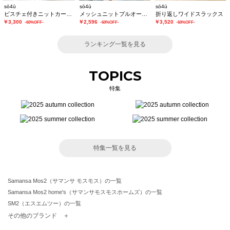
sō4ū
sō4ū
sō4ū
ビスチェ付きニットカーディガン
メッシュニットプルオーバー
折り返しワイドスラックス
￥3,300
￥2,596
￥3,520
-60%OFF-
-60%OFF-
-60%OFF-
ランキング一覧を見る
TOPICS
特集
特集一覧を見る
Samansa Mos2（サマンサ モスモス）の一覧
Samansa Mos2 home's（サマンサモスモスホームズ）の一覧
SM2（エスエムツー）の一覧
TSUHARU by Samansa Mos2（ツハルバイサマンサモスモス）の一覧
その他のブランド ＋
sm2rhythm（サマンサモスモス リズム）の一覧