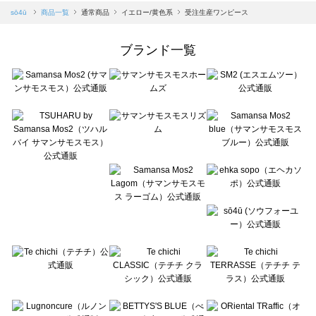
Samansa Mos2 blue（サマンサモスモス ブルー）の一覧
sō4ū
商品一覧
通常商品
イエロー/黄色系
受注生産ワンピース
Samansa Mos2 Lagom（サマンサモスモス ラーゴム）の一覧
ehka sopo（エヘカソポ）の一覧
ブランド一覧
sō4ū（ソウフォーユー）の一覧
Te chichi（テチチ）の一覧
Te chichi CLASSIC（テチチ クラシック）の一覧
Te chichi TERRASSE（テチチ テラス）の一覧
Lugnoncure（ルノンキュール）の一覧
BETTY'S BLUE（べティーズブルー）の一覧
Wpc.（ワールドパーティー）の一覧