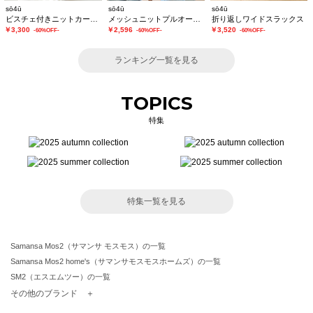
sō4ū
sō4ū
sō4ū
ビスチェ付きニットカーディガン
メッシュニットプルオーバー
折り返しワイドスラックス
￥3,300
￥2,596
￥3,520
-60%OFF-
-60%OFF-
-60%OFF-
ランキング一覧を見る
TOPICS
特集
特集一覧を見る
Samansa Mos2（サマンサ モスモス）の一覧
Samansa Mos2 home's（サマンサモスモスホームズ）の一覧
SM2（エスエムツー）の一覧
TSUHARU by Samansa Mos2（ツハルバイサマンサモスモス）の一覧
その他のブランド ＋
sm2rhythm（サマンサモスモス リズム）の一覧