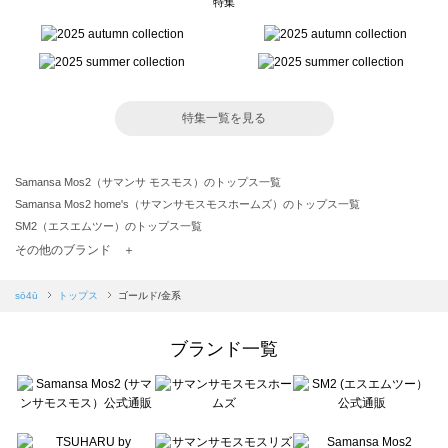
特集
特集一覧を見る
Samansa Mos2（サマンサ モスモス）のトップス一覧
Samansa Mos2 home's（サマンサモスモスホームズ）のトップス一覧
SM2（エスエムツー）のトップス一覧
TSUHARU by Samansa Mos2（ツハルバイサマンサモスモス）のトップス一覧
その他のブランド ＋
sm2rhythm（サマンサモスモス リズム）のトップス一覧
Samansa Mos2 blue（サマンサモスモス ブルー）のトップス一覧
sō4ū
トップス
ゴールド/金系
Samansa Mos2 Lagom（サマンサモスモス ラーゴム）のトップス一覧
ehka sopo（エヘカソポ）のトップス一覧
ブランド一覧
sō4ū（ソウフォーユー）のトップス一覧
Te chichi（テチチ）のトップス一覧
Te chichi CLASSIC（テチチ クラシック）のトップス一覧
Te chichi TERRASSE（テチチ テラス）のトップス一覧
Lugnoncure（ルノンキュール）のトップス一覧