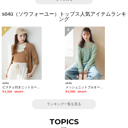
sō4ū（ソウフォーユー）トップス人気アイテムランキ
ング
1
2
sō4ū
sō4ū
ビスチェ付きニットカーディガン
メッシュニットプルオーバー
￥3,300
￥2,596
-60%OFF-
-60%OFF-
ランキング一覧を見る
TOPICS