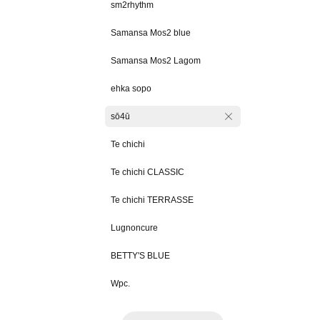
sm2rhythm
Samansa Mos2 blue
Samansa Mos2 Lagom
ehka sopo
sō4ū
Te chichi
Te chichi CLASSIC
Te chichi TERRASSE
Lugnoncure
BETTY'S BLUE
Wpc.