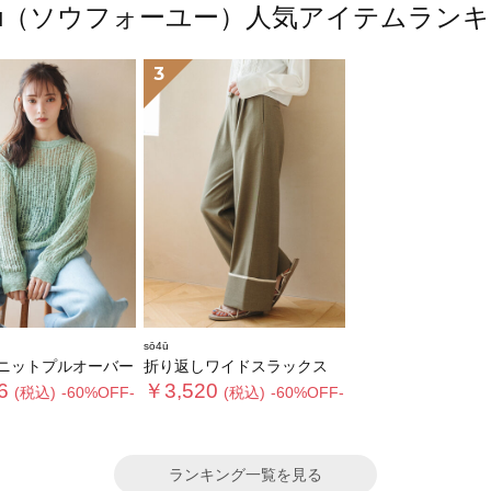
4ū（ソウフォーユー）人気アイテムラン
3
sō4ū
ニットプルオーバー
折り返しワイドスラックス
6
￥3,520
(税込)
-60%OFF-
(税込)
-60%OFF-
ランキング一覧を見る