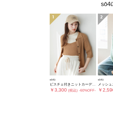
sō
1
2
sō4ū
sō4ū
ビスチェ付きニットカーディガン
メッシュ
￥3,300
￥2,59
(税込)
-60%OFF-