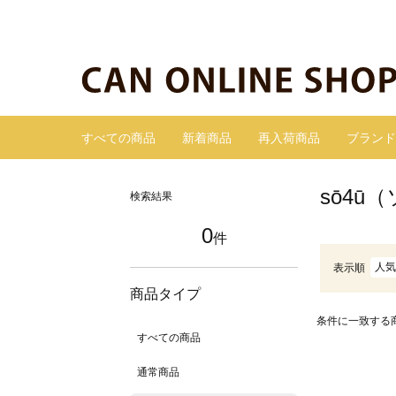
すべての商品
新着商品
再入荷商品
ブランド
sō4ū
検索結果
0
件
人気
表示順
商品タイプ
条件に一致する
すべての商品
通常商品