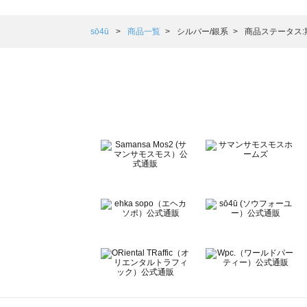
Samansa Mos2 blue（サマンサモスモス ブルー）の一覧
Samansa Mos2 Lagom（サマンサモスモス ラーゴム）の
sō4ū
商品一覧
シルバー/銀系
商品ステータス
ehka sopo（エヘカソポ）の一覧
sō4ū（ソウフォーユー）の一覧
Te chichi（テチチ）の一覧
Te chichi CLASSIC（テチチ クラシック）の一覧
Te chichi TERRASSE（テチチ テラス）の一覧
Lugnoncure（ルノンキュール）の一覧
BETTY'S BLUE（べティーズブルー）の一覧
Wpc.（ワールドパーティー）の一覧