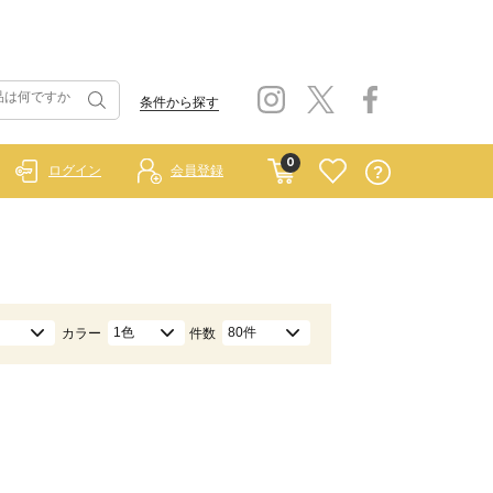
条件から探す
0
ログイン
会員登録
1色
80件
カラー
件数