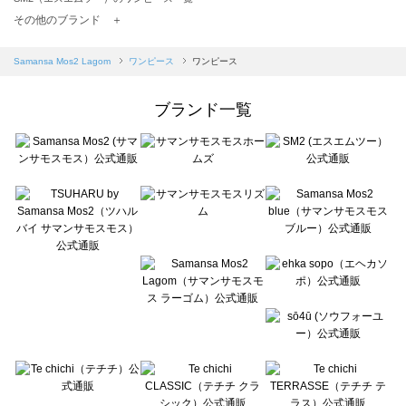
TSUHARU by Samansa Mos2（ツハルバイサマンサモスモス）のワンピース一覧
その他のブランド ＋
sm2rhythm（サマンサモスモス リズム）のワンピース一覧
Samansa Mos2 blue（サマンサモスモス ブルー）のワンピース一覧
Samansa Mos2 Lagom
ワンピース
ワンピース
Samansa Mos2 Lagom（サマンサモスモス ラーゴム）のワンピース一覧
ehka sopo（エヘカソポ）のワンピース一覧
ブランド一覧
sō4ū（ソウフォーユー）のワンピース一覧
Te chichi（テチチ）のワンピース一覧
Te chichi CLASSIC（テチチ クラシック）のワンピース一覧
Te chichi TERRASSE（テチチ テラス）のワンピース一覧
Lugnoncure（ルノンキュール）のワンピース一覧
BETTY'S BLUE（べティーズブルー）のワンピース一覧
Wpc.（ワールドパーティー）のワンピース一覧