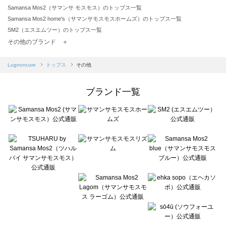
Samansa Mos2（サマンサ モスモス）のトップス一覧
Samansa Mos2 home's（サマンサモスモスホームズ）のトップス一覧
SM2（エスエムツー）のトップス一覧
TSUHARU by Samansa Mos2（ツハルバイサマンサモスモス）のトップス一覧
その他のブランド ＋
sm2rhythm（サマンサモスモス リズム）のトップス一覧
Samansa Mos2 blue（サマンサモスモス ブルー）のトップス一覧
Lugnoncure
トップス
その他
Samansa Mos2 Lagom（サマンサモスモス ラーゴム）のトップス一覧
ehka sopo（エヘカソポ）のトップス一覧
ブランド一覧
sō4ū（ソウフォーユー）のトップス一覧
Te chichi（テチチ）のトップス一覧
Te chichi CLASSIC（テチチ クラシック）のトップス一覧
Te chichi TERRASSE（テチチ テラス）のトップス一覧
Lugnoncure（ルノンキュール）のトップス一覧
BETTY'S BLUE（べティーズブルー）のトップス一覧
Wpc.（ワールドパーティー）のトップス一覧