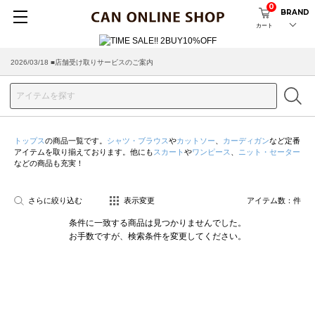
0
BRAND
カート
2026/03/18 ■店舗受け取りサービスのご案内
トップス
の商品一覧です。
シャツ・ブラウス
や
カットソー
、
カーディガン
など定番
アイテムを取り揃えております。他にも
スカート
や
ワンピース
、
ニット・セーター
などの商品も充実！
さらに絞り込む
表示変更
アイテム数：
件
条件に一致する商品は見つかりませんでした。
お手数ですが、検索条件を変更してください。