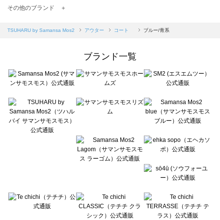
TSUHARU by Samansa Mos2（ツハルバイサマンサモスモス）のコート 一覧
その他のブランド ＋
sm2rhythm（サマンサモスモス リズム）のコート 一覧
Samansa Mos2 blue（サマンサモスモス ブルー）のコート 一覧
TSUHARU by Samansa Mos2
アウター
コート
ブルー/青系
Samansa Mos2 Lagom（サマンサモスモス ラーゴム）のコート 一覧
ehka sopo（エヘカソポ）のコート 一覧
ブランド一覧
sō4ū（ソウフォーユー）のコート 一覧
Te chichi（テチチ）のコート 一覧
Te chichi CLASSIC（テチチ クラシック）のコート 一覧
Te chichi TERRASSE（テチチ テラス）のコート 一覧
Lugnoncure（ルノンキュール）のコート 一覧
BETTY'S BLUE（べティーズブルー）のコート 一覧
Wpc.（ワールドパーティー）のコート 一覧