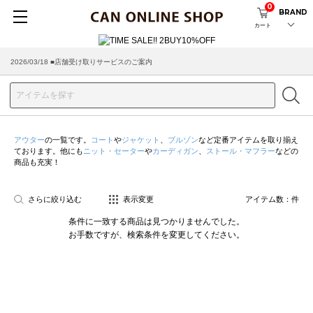
0
BRAND
カート
2026/03/18 ■店舗受け取りサービスのご案内
アウター
の一覧です。
コート
や
ジャケット
、
ブルゾン
など定番アイテムを取り揃え
ております。他にも
ニット・セーター
や
カーディガン
、
ストール・マフラー
などの
商品も充実！
さらに絞り込む
表示変更
アイテム数：
件
条件に一致する商品は見つかりませんでした。
お手数ですが、検索条件を変更してください。