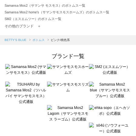
Samansa Mos2（サマンサ モスモス）のボトムス一覧
Samansa Mos2 home's（サマンサモスモスホームズ）のボトムス一覧
SM2（エスエムツー）のボトムス一覧
TSUHARU by Samansa Mos2（ツハルバイサマンサモスモス）のボトムス一覧
その他のブランド ＋
sm2rhythm（サマンサモスモス リズム）のボトムス一覧
Samansa Mos2 blue（サマンサモスモス ブルー）のボトムス一覧
BETTY'S BLUE
ボトムス
ピンク/桃色系
Samansa Mos2 Lagom（サマンサモスモス ラーゴム）のボトムス一覧
ehka sopo（エヘカソポ）のボトムス一覧
ブランド一覧
sō4ū（ソウフォーユー）のボトムス一覧
Te chichi（テチチ）のボトムス一覧
Te chichi CLASSIC（テチチ クラシック）のボトムス一覧
Te chichi TERRASSE（テチチ テラス）のボトムス一覧
Lugnoncure（ルノンキュール）のボトムス一覧
BETTY'S BLUE（べティーズブルー）のボトムス一覧
Wpc.（ワールドパーティー）のボトムス一覧