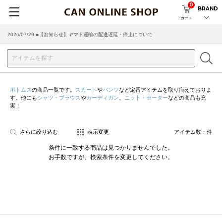
0
BRAND
カート
2026/07/29 ■【お知らせ】ヤマト運輸の配送遅延・停止について
2026/03/18 ■店舗受け取りサービスのご案内
ボトムス
の商品一覧です。
スカート
や
パンツ
など定番アイテムを取り揃えておりま
す。他にも
シャツ・ブラウス
や
カーディガン
、
ニット・セーター
などの商品も充
実！
さらに絞り込む
表示変更
アイテム数：
件
条件に一致する商品は見つかりませんでした。
お手数ですが、検索条件を変更してください。