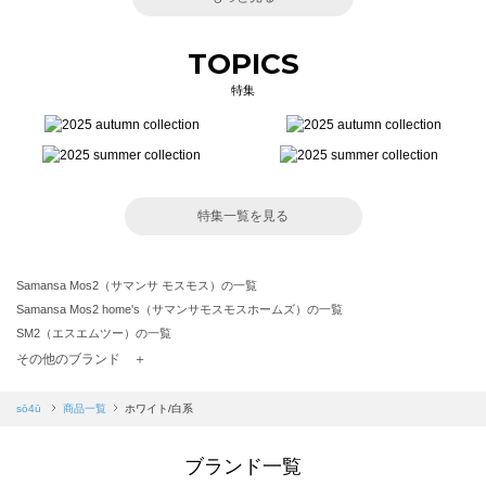
TOPICS
特集
特集一覧を見る
Samansa Mos2（サマンサ モスモス）の一覧
Samansa Mos2 home's（サマンサモスモスホームズ）の一覧
SM2（エスエムツー）の一覧
TSUHARU by Samansa Mos2（ツハルバイサマンサモスモス）の一覧
その他のブランド ＋
sm2rhythm（サマンサモスモス リズム）の一覧
Samansa Mos2 blue（サマンサモスモス ブルー）の一覧
sō4ū
商品一覧
ホワイト/白系
Samansa Mos2 Lagom（サマンサモスモス ラーゴム）の一覧
ehka sopo（エヘカソポ）の一覧
ブランド一覧
sō4ū（ソウフォーユー）の一覧