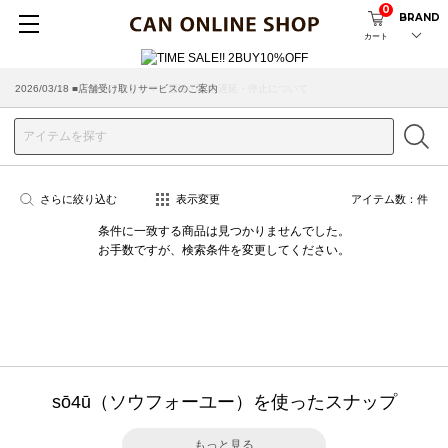
0
BRAND
カート
2026/07/29 ■【お知らせ】ヤマト運輸の配送遅延・停止について
2026/03/18 ■店舗受け取りサービスのご案内
さらに絞り込む
表示変更
アイテム数：
件
条件に一致する商品は見つかりませんでした。
お手数ですが、検索条件を変更してください。
sō4ū（ソウフォーユー）を使ったスナップ
もっと見る