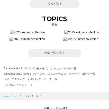
もっと見る
TOPICS
特集
特集一覧を見る
Samansa Mos2（サマンサ モスモス）のバッグ・ポーチ一覧
Samansa Mos2 home's（サマンサモスモスホームズ）のバッグ・ポーチ一覧
SM2（エスエムツー）のバッグ・ポーチ一覧
TSUHARU by Samansa Mos2（ツハルバイサマンサモスモス）のバッグ・ポーチ一覧
その他のブランド ＋
sm2rhythm（サマンサモスモス リズム）のバッグ・ポーチ一覧
Samansa Mos2 blue（サマンサモスモス ブルー）のバッグ・ポーチ一覧
sō4ū
バッグ
バッグ・ポーチ
Samansa Mos2 Lagom（サマンサモスモス ラーゴム）のバッグ・ポーチ一覧
ehka sopo（エヘカソポ）のバッグ・ポーチ一覧
ブランド一覧