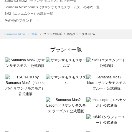
Samansa Mos2（サマンサ モスモス）の浴衣一覧
Samansa Mos2 home's（サマンサモスモスホームズ）の浴衣一覧
SM2（エスエムツー）の浴衣一覧
TSUHARU by Samansa Mos2（ツハルバイサマンサモスモス）の浴衣一覧
その他のブランド ＋
sm2rhythm（サマンサモスモス リズム）の浴衣一覧
Samansa Mos2 blue（サマンサモスモス ブルー）の浴衣一覧
Samansa Mos2
浴衣
ブラック/黒系
商品ステータス:NEW
Samansa Mos2 Lagom（サマンサモスモス ラーゴム）の浴衣一覧
ehka sopo（エヘカソポ）の浴衣一覧
ブランド一覧
sō4ū（ソウフォーユー）の浴衣一覧
Te chichi（テチチ）の浴衣一覧
Te chichi CLASSIC（テチチ クラシック）の浴衣一覧
Te chichi TERRASSE（テチチ テラス）の浴衣一覧
Lugnoncure（ルノンキュール）の浴衣一覧
BETTY'S BLUE（べティーズブルー）の浴衣一覧
Wpc.（ワールドパーティー）の浴衣一覧