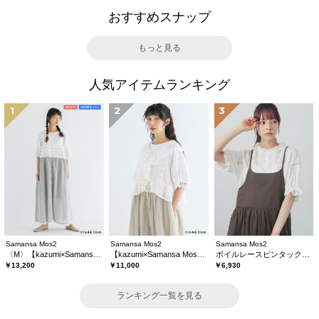
おすすめスナップ
もっと見る
人気アイテムランキング
1
2
3
Samansa Mos2
Samansa Mos2
Samansa Mos2
〈M〉【kazumi×Samansa Mos2】キャミワンピース《WEB限定カラーあり》
【kazumi×Samansa Mos2】レースフリルブラウス
ボイルレースピンタックブラウス
￥13,200
￥11,000
￥6,930
ランキング一覧を見る