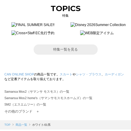
TOPICS
特集
特集一覧を見る
CAN ONLINE SHOP
の商品一覧です。
スカート
や
シャツ・ブラウス
、
カーディガン
など定番アイテムを取り揃えております。
Samansa Mos2（サマンサ モスモス）の一覧
Samansa Mos2 home's（サマンサモスモスホームズ）の一覧
SM2（エスエムツー）の一覧
TSUHARU by Samansa Mos2（ツハルバイサマンサモスモス）の一覧
その他のブランド ＋
sm2rhythm（サマンサモスモス リズム）の一覧
Samansa Mos2 blue（サマンサモスモス ブルー）の一覧
TOP
商品一覧
ホワイト/白系
Samansa Mos2 Lagom（サマンサモスモス ラーゴム）の一覧