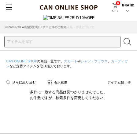
0
BRAND
カート
2026/07/29 ■【お知らせ】ヤマト運輸の配送遅延・停止について
2026/03/18 ■店舗受け取りサービスのご案内
CAN ONLINE SHOP
の商品一覧です。
スカート
や
シャツ・ブラウス
、
カーディガ
ン
など定番アイテムを取り揃えております。
さらに絞り込む
表示変更
アイテム数：
件
条件に一致する商品は見つかりませんでした。
お手数ですが、検索条件を変更してください。