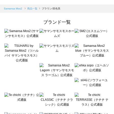
sm2rhythm（サマンサモスモス リズム）の一覧
Samansa Mos2 blue（サマンサモスモス ブルー）の一覧
Samansa Mos2
商品一覧
ブラウン/茶色系
Samansa Mos2 Lagom（サマンサモスモス ラーゴム）の一覧
ehka sopo（エヘカソポ）の一覧
ブランド一覧
sō4ū（ソウフォーユー）の一覧
Te chichi（テチチ）の一覧
Te chichi CLASSIC（テチチ クラシック）の一覧
Te chichi TERRASSE（テチチ テラス）の一覧
Lugnoncure（ルノンキュール）の一覧
BETTY'S BLUE（べティーズブルー）の一覧
Wpc.（ワールドパーティー）の一覧