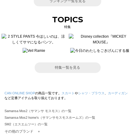
ランキング一覧を見る
TOPICS
特集
特集一覧を見る
CAN ONLINE SHOP
の商品一覧です。
スカート
や
シャツ・ブラウス
、
カーディガン
など定番アイテムを取り揃えております。
Samansa Mos2（サマンサ モスモス）の一覧
Samansa Mos2 home's（サマンサモスモスホームズ）の一覧
SM2（エスエムツー）の一覧
TSUHARU by Samansa Mos2（ツハルバイサマンサモスモス）の一覧
その他のブランド ＋