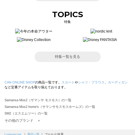
TOPICS
特集
特集一覧を見る
CAN ONLINE SHOP
の商品一覧です。
スカート
や
シャツ・ブラウス
、
カーディガン
など定番アイテムを取り揃えております。
Samansa Mos2（サマンサ モスモス）の一覧
Samansa Mos2 home's（サマンサモスモスホームズ）の一覧
SM2（エスエムツー）の一覧
TSUHARU by Samansa Mos2（ツハルバイサマンサモスモス）の一覧
その他のブランド ＋
sm2rhythm（サマンサモスモス リズム）の一覧
Samansa Mos2 blue（サマンサモスモス ブルー）の一覧
Lugnoncure
商品一覧
ゴールド/金系