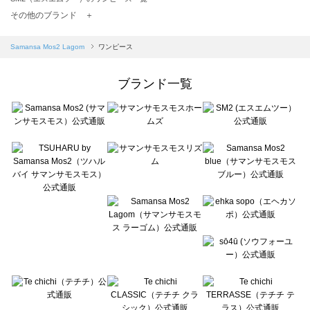
TSUHARU by Samansa Mos2（ツハルバイサマンサモスモス）のワンピース一覧
その他のブランド ＋
sm2rhythm（サマンサモスモス リズム）のワンピース一覧
Samansa Mos2 blue（サマンサモスモス ブルー）のワンピース一覧
Samansa Mos2 Lagom
ワンピース
Samansa Mos2 Lagom（サマンサモスモス ラーゴム）のワンピース一覧
ehka sopo（エヘカソポ）のワンピース一覧
ブランド一覧
sō4ū（ソウフォーユー）のワンピース一覧
Te chichi（テチチ）のワンピース一覧
Te chichi CLASSIC（テチチ クラシック）のワンピース一覧
Te chichi TERRASSE（テチチ テラス）のワンピース一覧
Lugnoncure（ルノンキュール）のワンピース一覧
BETTY'S BLUE（べティーズブルー）のワンピース一覧
Wpc.（ワールドパーティー）のワンピース一覧