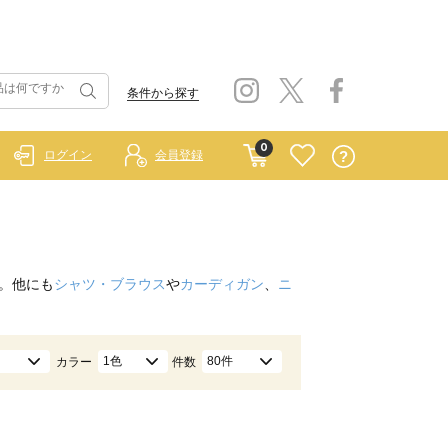
条件から探す
0
ログイン
会員登録
。他にも
シャツ・ブラウス
や
カーディガン
、
ニ
1色
80件
カラー
件数