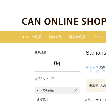
すべての商品
新着商品
再入荷商品
ブランド
Sama
検索結果
0
件
ボトムス
の商
ット・セータ
商品タイプ
人気
表示順
すべての商品
通常商品
条件に一致する