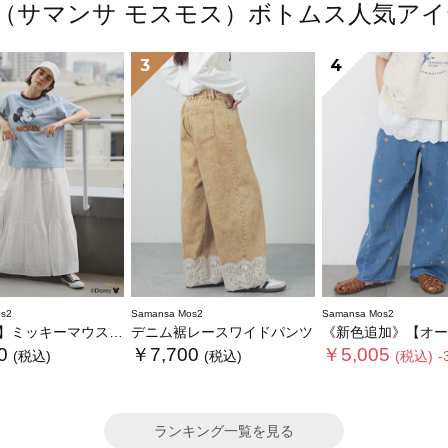
Mos2（サマンサ モスモス）ボトムス人気
3
4
s2
Samansa Mos2
Samansa Mos2
ミッキーマウス/総刺繍スカート
デニム裾レースワイドパンツ
《新色追加》【オーガニックコットン】デニ
0
￥7,700
￥5,005
(税込)
(税込)
(税込)
-
ランキング一覧を見る