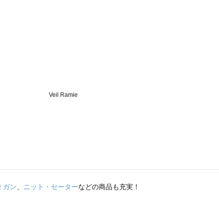
ィガン
、
ニット・セーター
などの商品も充実！