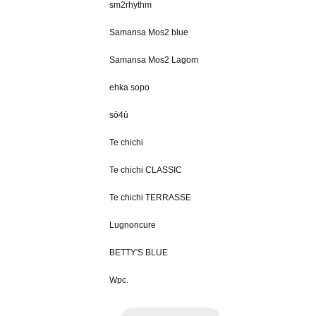
sm2rhythm
Samansa Mos2 blue
Samansa Mos2 Lagom
ehka sopo
sō4ū
Te chichi
Te chichi CLASSIC
Te chichi TERRASSE
Lugnoncure
BETTY'S BLUE
Wpc.