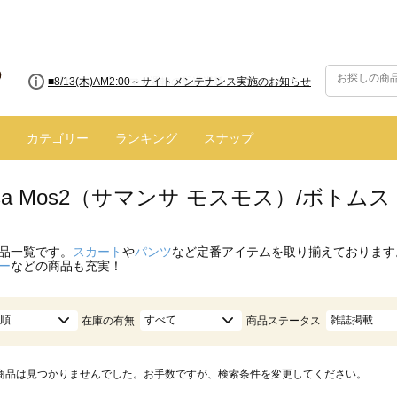
■8/13(木)AM2:00～サイトメンテナンス実施のお知らせ
カテゴリー
ランキング
スナップ
nsa Mos2（サマンサ モスモス）/ボトムス
品一覧です。
スカート
や
パンツ
など定番アイテムを取り揃えております
ー
などの商品も充実！
順
すべて
雑誌掲載
在庫の有無
商品ステータス
商品は見つかりませんでした。お手数ですが、検索条件を変更してください。