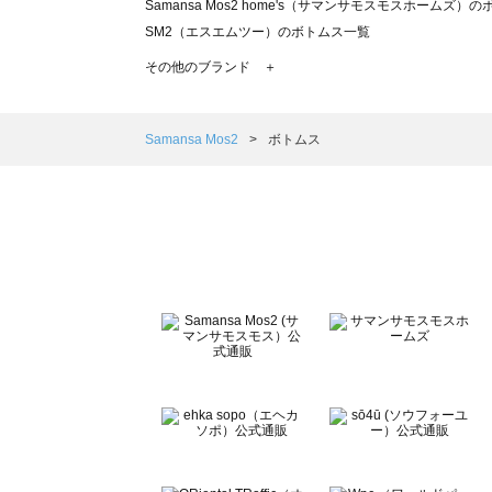
Samansa Mos2 home's（サマンサモスモスホームズ）
SM2（エスエムツー）のボトムス一覧
TSUHARU by Samansa Mos2（ツハルバイサマンサ
その他のブランド ＋
sm2rhythm（サマンサモスモス リズム）のボトムス一覧
Samansa Mos2 blue（サマンサモスモス ブルー）のボ
Samansa Mos2 Lagom（サマンサモスモス ラーゴム）
Samansa Mos2
ボトムス
ehka sopo（エヘカソポ）のボトムス一覧
sō4ū（ソウフォーユー）のボトムス一覧
Te chichi（テチチ）のボトムス一覧
Te chichi CLASSIC（テチチ クラシック）のボトムス一覧
Te chichi TERRASSE（テチチ テラス）のボトムス一覧
Lugnoncure（ルノンキュール）のボトムス一覧
BETTY'S BLUE（べティーズブルー）のボトムス一覧
Wpc.（ワールドパーティー）のボトムス一覧