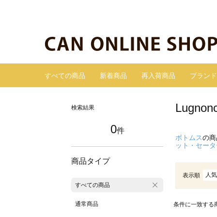
すべての商品
新着商品
再入荷商品
ブランド
Lugn
検索結果
0
件
ボトムス
の商
ット・セータ
商品タイプ
人気
表示順
すべての商品
通常商品
条件に一致する