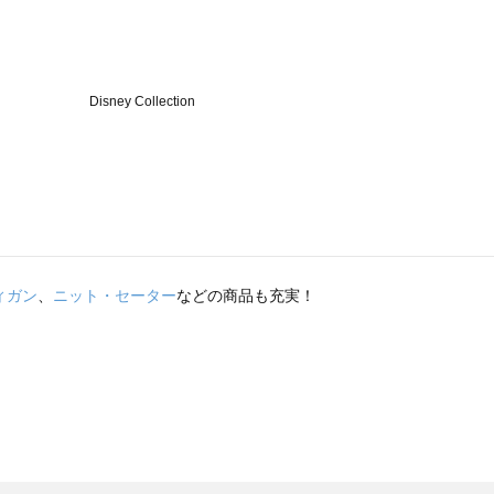
ィガン
、
ニット・セーター
などの商品も充実！