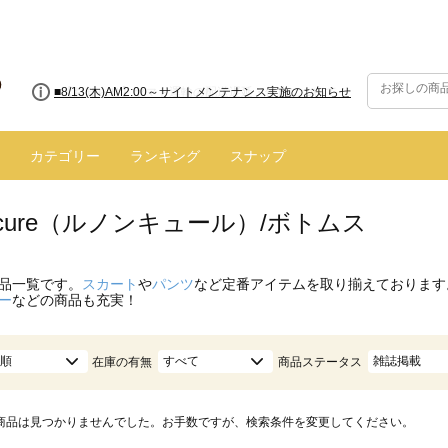
■8/13(木)AM2:00～サイトメンテナンス実施のお知らせ
カテゴリー
ランキング
スナップ
oncure（ルノンキュール）/ボトムス
品一覧です。
スカート
や
パンツ
など定番アイテムを取り揃えております
ー
などの商品も充実！
順
すべて
雑誌掲載
在庫の有無
商品ステータス
商品は見つかりませんでした。お手数ですが、検索条件を変更してください。