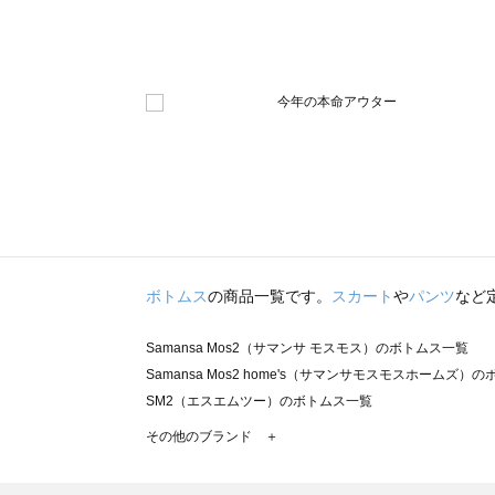
ボトムス
の商品一覧です。
スカート
や
パンツ
など
Samansa Mos2（サマンサ モスモス）のボトムス一覧
Samansa Mos2 home's（サマンサモスモスホームズ）
SM2（エスエムツー）のボトムス一覧
TSUHARU by Samansa Mos2（ツハルバイサマンサ
その他のブランド ＋
sm2rhythm（サマンサモスモス リズム）のボトムス一覧
Samansa Mos2 blue（サマンサモスモス ブルー）のボ