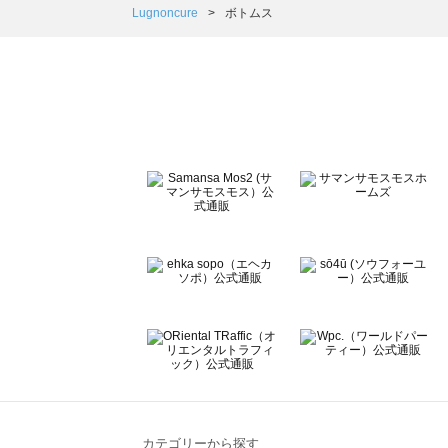
Samansa Mos2 Lagom（サマンサモスモス ラーゴム）
Lugnoncure
ボトムス
ehka sopo（エヘカソポ）のボトムス一覧
sō4ū（ソウフォーユー）のボトムス一覧
Te chichi（テチチ）のボトムス一覧
Te chichi CLASSIC（テチチ クラシック）のボトムス一覧
Te chichi TERRASSE（テチチ テラス）のボトムス一覧
Lugnoncure（ルノンキュール）のボトムス一覧
BETTY'S BLUE（べティーズブルー）のボトムス一覧
Wpc.（ワールドパーティー）のボトムス一覧
カテゴリーから探す