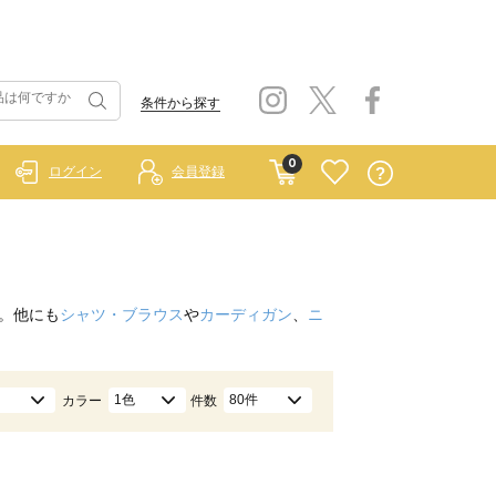
条件から探す
0
ログイン
会員登録
。他にも
シャツ・ブラウス
や
カーディガン
、
ニ
1色
80件
カラー
件数