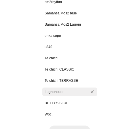
sm2rhythm
Samansa Mos2 blue
Samansa Mos2 Lagom
ehka sopo
sō4ū
Te chichi
Te chichi CLASSIC
Te chichi TERRASSE
Lugnoncure
BETTY'S BLUE
Wpc.