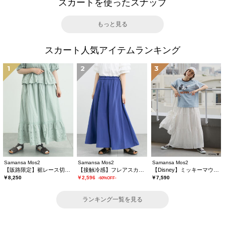
スカートを使ったスナップ
もっと見る
スカート人気アイテムランキング
1
2
3
Samansa Mos2
Samansa Mos2
Samansa Mos2
【販路限定】裾レース切替ギャザースカート
【接触冷感】フレアスカート
【Disney】ミッキーマウス/総刺繍スカート
￥8,250
￥2,596
￥7,590
-60%OFF-
ランキング一覧を見る