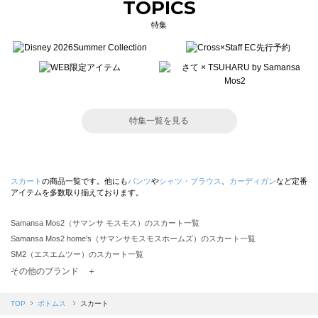
TOPICS
特集
特集一覧を見る
スカート
の商品一覧です。他にも
パンツ
や
シャツ・ブラウス
、
カーディガン
など定番
アイテムを多数取り揃えております。
Samansa Mos2（サマンサ モスモス）のスカート一覧
Samansa Mos2 home's（サマンサモスモスホームズ）のスカート一覧
SM2（エスエムツー）のスカート一覧
TSUHARU by Samansa Mos2（ツハルバイサマンサモスモス）のスカート一覧
その他のブランド ＋
sm2rhythm（サマンサモスモス リズム）のスカート一覧
Samansa Mos2 blue（サマンサモスモス ブルー）のスカート一覧
TOP
ボトムス
スカート
Samansa Mos2 Lagom（サマンサモスモス ラーゴム）のスカート一覧