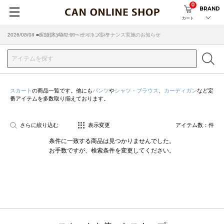
0
BRAND
カート
2026/08/04 ■8/13(木)AM2:00～サイトメンテナンス実施のお知らせ
2026/03/18 ■店舗受け取りサービスのご案内
スカート
の商品一覧です。他にも
パンツ
や
シャツ・ブラウス
、
カーディガン
など定
番アイテムを多数取り揃えております。
さらに絞り込む
表示変更
アイテム数：
件
条件に一致する商品は見つかりませんでした。
お手数ですが、検索条件を変更してください。