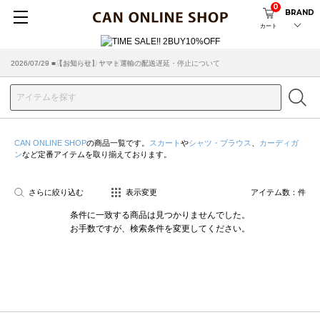
0
BRAND
カート
2026/07/29 ■【お知らせ】ヤマト運輸の配送遅延・停止について
2026/03/18 ■店舗受け取りサービスのご案内
CAN ONLINE SHOP
の商品一覧です。
スカート
や
シャツ・ブラウス
、
カーディガ
ン
など定番アイテムを取り揃えております。
さらに絞り込む
表示変更
アイテム数：
件
条件に一致する商品は見つかりませんでした。
お手数ですが、検索条件を変更してください。