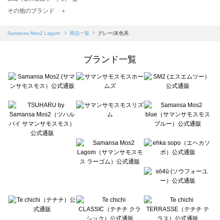
TSUHARU by Samansa Mos2（ツハルバイサマンサモスモス）の一覧
その他のブランド ＋
sm2rhythm（サマンサモスモス リズム）の一覧
Samansa Mos2 blue（サマンサモスモス ブルー）の一覧
Samansa Mos2 Lagom
商品一覧
グレー/灰色系
Samansa Mos2 Lagom（サマンサモスモス ラーゴム）の一覧
ehka sopo（エヘカソポ）の一覧
ブランド一覧
sō4ū（ソウフォーユー）の一覧
Te chichi（テチチ）の一覧
Te chichi CLASSIC（テチチ クラシック）の一覧
Te chichi TERRASSE（テチチ テラス）の一覧
Lugnoncure（ルノンキュール）の一覧
BETTY'S BLUE（べティーズブルー）の一覧
Wpc.（ワールドパーティー）の一覧