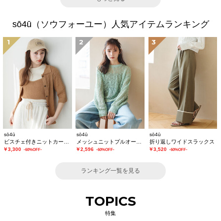
sō4ū（ソウフォーユー）人気アイテムランキング
1
2
3
sō4ū
sō4ū
sō4ū
ビスチェ付きニットカーディガン
メッシュニットプルオーバー
折り返しワイドスラックス
￥3,300
￥2,596
￥3,520
-60%OFF-
-60%OFF-
-60%OFF-
ランキング一覧を見る
TOPICS
特集