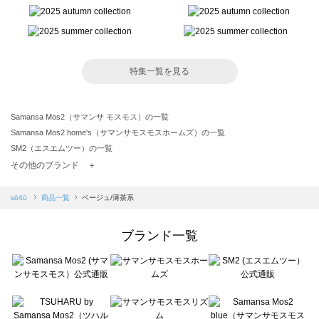
特集一覧を見る
Samansa Mos2（サマンサ モスモス）の一覧
Samansa Mos2 home's（サマンサモスモスホームズ）の一覧
SM2（エスエムツー）の一覧
TSUHARU by Samansa Mos2（ツハルバイサマンサモスモス）の一覧
その他のブランド ＋
sm2rhythm（サマンサモスモス リズム）の一覧
Samansa Mos2 blue（サマンサモスモス ブルー）の一覧
sō4ū
商品一覧
ベージュ/薄茶系
Samansa Mos2 Lagom（サマンサモスモス ラーゴム）の一覧
ehka sopo（エヘカソポ）の一覧
ブランド一覧
sō4ū（ソウフォーユー）の一覧
Te chichi（テチチ）の一覧
Te chichi CLASSIC（テチチ クラシック）の一覧
Te chichi TERRASSE（テチチ テラス）の一覧
Lugnoncure（ルノンキュール）の一覧