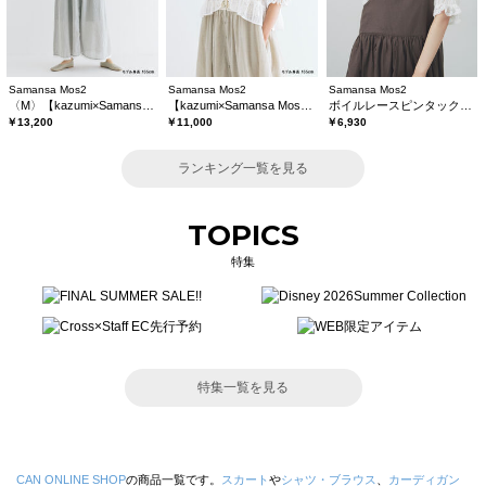
Samansa Mos2
Samansa Mos2
Samansa Mos2
〈M〉【kazumi×Samansa Mos2】キャミワンピース《WEB限定カラーあり》
【kazumi×Samansa Mos2】レースフリルブラウス
ボイルレースピンタックブラウス
￥13,200
￥11,000
￥6,930
ランキング一覧を見る
TOPICS
特集
特集一覧を見る
CAN ONLINE SHOP
の商品一覧です。
スカート
や
シャツ・ブラウス
、
カーディガン