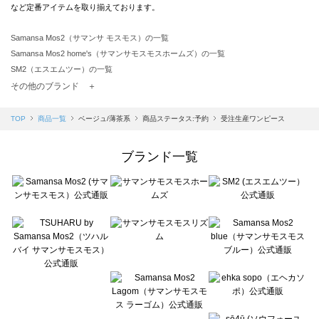
など定番アイテムを取り揃えております。
Samansa Mos2（サマンサ モスモス）の一覧
Samansa Mos2 home's（サマンサモスモスホームズ）の一覧
SM2（エスエムツー）の一覧
TSUHARU by Samansa Mos2（ツハルバイサマンサモスモス）の一覧
その他のブランド ＋
sm2rhythm（サマンサモスモス リズム）の一覧
Samansa Mos2 blue（サマンサモスモス ブルー）の一覧
TOP
商品一覧
ベージュ/薄茶系
商品ステータス:予約
受注生産ワンピース
Samansa Mos2 Lagom（サマンサモスモス ラーゴム）の一覧
ehka sopo（エヘカソポ）の一覧
ブランド一覧
sō4ū（ソウフォーユー）の一覧
Te chichi（テチチ）の一覧
Te chichi CLASSIC（テチチ クラシック）の一覧
Te chichi TERRASSE（テチチ テラス）の一覧
Lugnoncure（ルノンキュール）の一覧
BETTY'S BLUE（べティーズブルー）の一覧
Wpc.（ワールドパーティー）の一覧