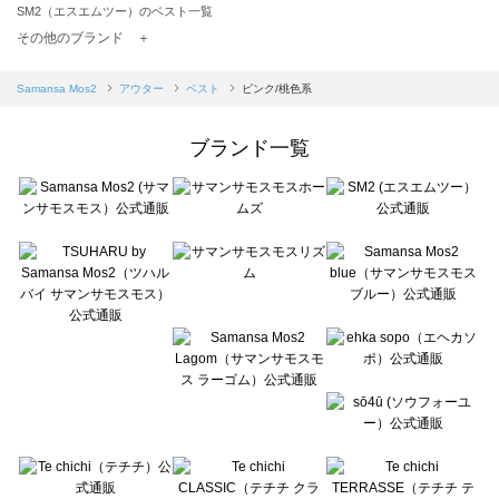
SM2（エスエムツー）のベスト一覧
TSUHARU by Samansa Mos2（ツハルバイサマンサモスモス）のベスト一覧
その他のブランド ＋
sm2rhythm（サマンサモスモス リズム）のベスト一覧
Samansa Mos2 blue（サマンサモスモス ブルー）のベスト一覧
Samansa Mos2
アウター
ベスト
ピンク/桃色系
Samansa Mos2 Lagom（サマンサモスモス ラーゴム）のベスト一覧
ehka sopo（エヘカソポ）のベスト一覧
ブランド一覧
sō4ū（ソウフォーユー）のベスト一覧
Te chichi（テチチ）のベスト一覧
Te chichi CLASSIC（テチチ クラシック）のベスト一覧
Te chichi TERRASSE（テチチ テラス）のベスト一覧
Lugnoncure（ルノンキュール）のベスト一覧
BETTY'S BLUE（べティーズブルー）のベスト一覧
Wpc.（ワールドパーティー）のベスト一覧