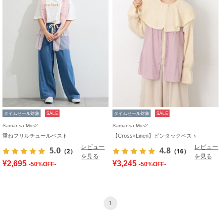
タイムセール対象
SALE
タイムセール対象
SALE
Samansa Mos2
Samansa Mos2
重ねフリルチュールベスト
【Cross×Linen】ピンタックベスト
レビュー
レビュー
5.0
4.8
（2）
（16）
を見る
を見る
¥2,695
¥3,245
-50%OFF-
-50%OFF-
1