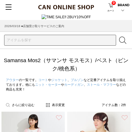
0
BRAND
カート
2026/03/18 ■店舗受け取りサービスのご案内
Samansa Mos2（サマンサ モスモス）/ベスト（ピン
ク/桃色系）
アウター
の一覧です。
コート
や
ジャケット
、
ブルゾン
など定番アイテムを取り揃え
ております。他にも
ニット・セーター
や
カーディガン
、
ストール・マフラー
などの
商品も充実！
さらに絞り込む
表示変更
アイテム数：
2
件
お気に入り