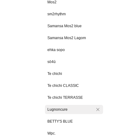
Mos2
sm2rhythm
Samansa Mos2 blue
Samansa Mos2 Lagom
ehka sopo
sō4ū
Te chichi
Te chichi CLASSIC
Te chichi TERRASSE
Lugnoncure
BETTY'S BLUE
Wpc.