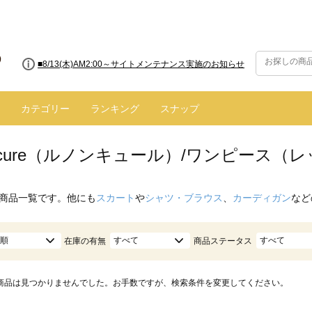
■8/13(木)AM2:00～サイトメンテナンス実施のお知らせ
カテゴリー
ランキング
スナップ
oncure（ルノンキュール）/ワンピース（
商品一覧です。他にも
スカート
や
シャツ・ブラウス
、
カーディガン
など
順
すべて
すべて
在庫の有無
商品ステータス
商品は見つかりませんでした。お手数ですが、検索条件を変更してください。