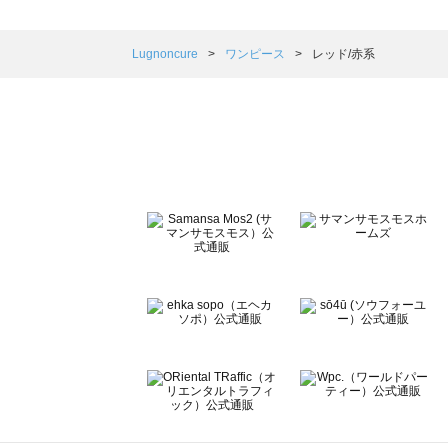
sm2rhythm（サマンサモスモス リズム）のワンピース一覧
Samansa Mos2 blue（サマンサモスモス ブルー）のワ
Samansa Mos2 Lagom（サマンサモスモス ラーゴム
Lugnoncure
ワンピース
レッド/赤系
ehka sopo（エヘカソポ）のワンピース一覧
sō4ū（ソウフォーユー）のワンピース一覧
Te chichi（テチチ）のワンピース一覧
Te chichi CLASSIC（テチチ クラシック）のワンピース一
Te chichi TERRASSE（テチチ テラス）のワンピース一覧
Lugnoncure（ルノンキュール）のワンピース一覧
BETTY'S BLUE（べティーズブルー）のワンピース一覧
Wpc.（ワールドパーティー）のワンピース一覧