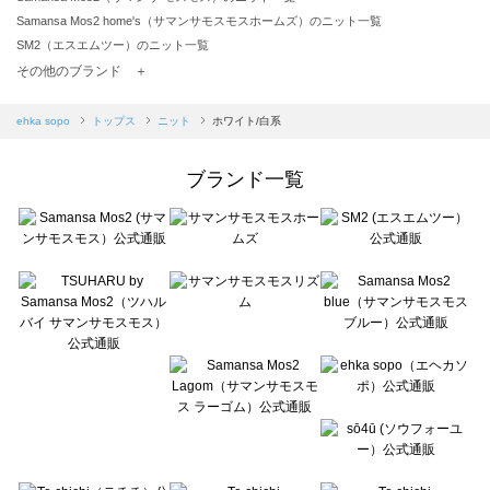
Samansa Mos2 home's（サマンサモスモスホームズ）のニット一覧
SM2（エスエムツー）のニット一覧
TSUHARU by Samansa Mos2（ツハルバイサマンサモスモス）のニット一覧
その他のブランド ＋
sm2rhythm（サマンサモスモス リズム）のニット一覧
Samansa Mos2 blue（サマンサモスモス ブルー）のニット一覧
ehka sopo
トップス
ニット
ホワイト/白系
Samansa Mos2 Lagom（サマンサモスモス ラーゴム）のニット一覧
ehka sopo（エヘカソポ）のニット一覧
ブランド一覧
sō4ū（ソウフォーユー）のニット一覧
Te chichi（テチチ）のニット一覧
Te chichi CLASSIC（テチチ クラシック）のニット一覧
Te chichi TERRASSE（テチチ テラス）のニット一覧
Lugnoncure（ルノンキュール）のニット一覧
BETTY'S BLUE（べティーズブルー）のニット一覧
Wpc.（ワールドパーティー）のニット一覧