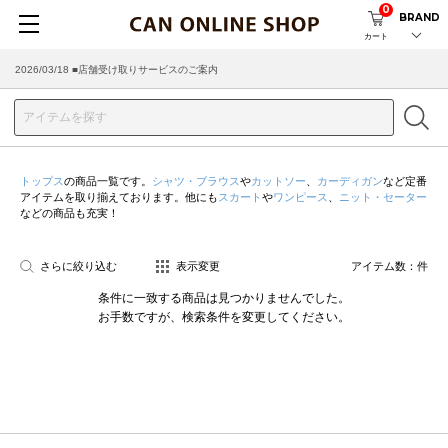
0
BRAND
カート
2026/03/18 ■店舗受け取りサービスのご案内
トップス
の商品一覧です。
シャツ・ブラウス
や
カットソー
、
カーディガン
など定番
アイテムを取り揃えております。他にも
スカート
や
ワンピース
、
ニット・セーター
などの商品も充実！
さらに絞り込む
表示変更
アイテム数：
件
条件に一致する商品は見つかりませんでした。
お手数ですが、検索条件を変更してください。