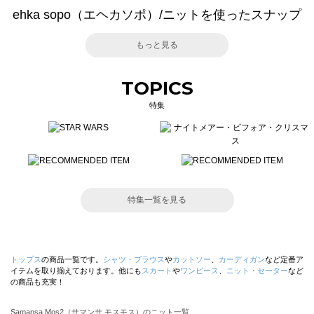
ehka sopo（エヘカソポ）/ニットを使ったスナップ
もっと見る
TOPICS
特集
特集一覧を見る
トップス
の商品一覧です。
シャツ・ブラウス
や
カットソー
、
カーディガン
など定番ア
イテムを取り揃えております。他にも
スカート
や
ワンピース
、
ニット・セーター
など
の商品も充実！
Samansa Mos2（サマンサ モスモス）のニット一覧