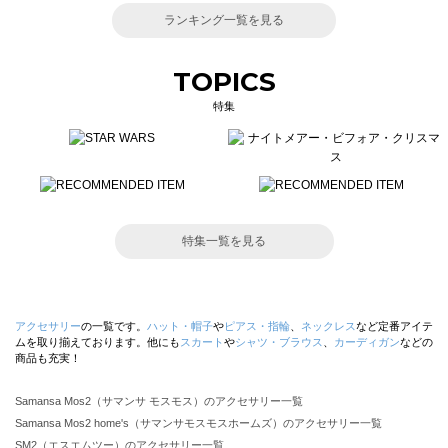
ランキング一覧を見る
TOPICS
特集
特集一覧を見る
アクセサリー
の一覧です。
ハット・帽子
や
ピアス・指輪
、
ネックレス
など定番アイテ
ムを取り揃えております。他にも
スカート
や
シャツ・ブラウス
、
カーディガン
などの
商品も充実！
Samansa Mos2（サマンサ モスモス）のアクセサリー一覧
Samansa Mos2 home's（サマンサモスモスホームズ）のアクセサリー一覧
SM2（エスエムツー）のアクセサリー一覧