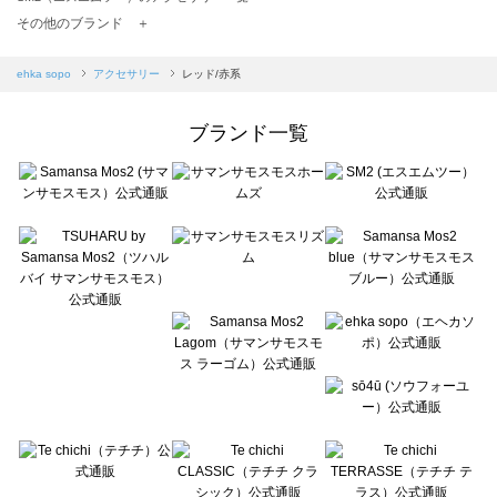
TSUHARU by Samansa Mos2（ツハルバイサマンサモスモス）のアクセサリー一覧
その他のブランド ＋
sm2rhythm（サマンサモスモス リズム）のアクセサリー一覧
Samansa Mos2 blue（サマンサモスモス ブルー）のアクセサリー一覧
ehka sopo
アクセサリー
レッド/赤系
Samansa Mos2 Lagom（サマンサモスモス ラーゴム）のアクセサリー一覧
ehka sopo（エヘカソポ）のアクセサリー一覧
ブランド一覧
sō4ū（ソウフォーユー）のアクセサリー一覧
Te chichi（テチチ）のアクセサリー一覧
Te chichi CLASSIC（テチチ クラシック）のアクセサリー一覧
Te chichi TERRASSE（テチチ テラス）のアクセサリー一覧
Lugnoncure（ルノンキュール）のアクセサリー一覧
BETTY'S BLUE（べティーズブルー）のアクセサリー一覧
Wpc.（ワールドパーティー）のアクセサリー一覧