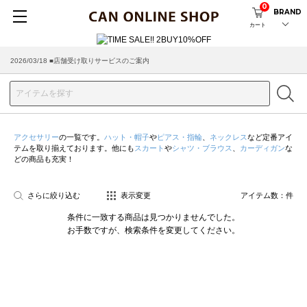
0
BRAND
カート
2026/03/18 ■店舗受け取りサービスのご案内
アクセサリー
の一覧です。
ハット・帽子
や
ピアス・指輪
、
ネックレス
など定番アイ
テムを取り揃えております。他にも
スカート
や
シャツ・ブラウス
、
カーディガン
な
どの商品も充実！
さらに絞り込む
表示変更
アイテム数：
件
条件に一致する商品は見つかりませんでした。
お手数ですが、検索条件を変更してください。