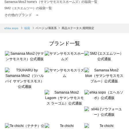
Samansa Mos2 home's（サマンサモスモスホームズ）の福袋一覧
SM2（エスエムツー）の福袋一覧
TSUHARU by Samansa Mos2（ツハルバイサマンサモスモス）の福袋一覧
その他のブランド ＋
sm2rhythm（サマンサモスモス リズム）の福袋一覧
Samansa Mos2 blue（サマンサモスモス ブルー）の福袋一覧
ehka sopo
福袋
ベージュ/薄茶系
商品ステータス:期間限定
Samansa Mos2 Lagom（サマンサモスモス ラーゴム）の福袋一覧
ehka sopo（エヘカソポ）の福袋一覧
ブランド一覧
sō4ū（ソウフォーユー）の福袋一覧
Te chichi（テチチ）の福袋一覧
Te chichi CLASSIC（テチチ クラシック）の福袋一覧
Te chichi TERRASSE（テチチ テラス）の福袋一覧
Lugnoncure（ルノンキュール）の福袋一覧
BETTY'S BLUE（べティーズブルー）の福袋一覧
Wpc.（ワールドパーティー）の福袋一覧