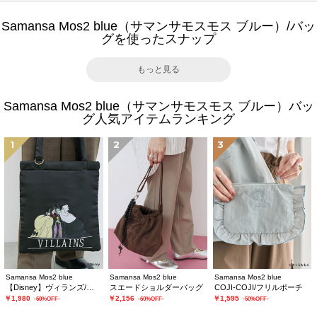
Samansa Mos2 blue（サマンサモスモス ブルー）/バッ
グを使ったスナップ
もっと見る
Samansa Mos2 blue（サマンサモスモス ブルー）バッ
グ人気アイテムランキング
1
2
3
Samansa Mos2 blue
Samansa Mos2 blue
Samansa Mos2 blue
【Disney】ヴィランズ/トートバッグ
スエードショルダーバッグ
COJI-COJI/フリルポーチ
￥1,980
￥2,156
￥1,595
-60%OFF-
-60%OFF-
-50%OFF-