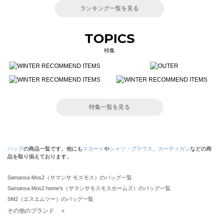
ランキング一覧を見る
TOPICS
特集
特集一覧を見る
バッグ
の商品一覧です。他にも
スカート
や
シャツ・ブラウス
、
カーディガン
などの商
品を取り揃えております。
Samansa Mos2（サマンサ モスモス）のバッグ一覧
Samansa Mos2 home's（サマンサモスモスホームズ）のバッグ一覧
SM2（エスエムツー）のバッグ一覧
TSUHARU by Samansa Mos2（ツハルバイサマンサモスモス）のバッグ一覧
その他のブランド ＋