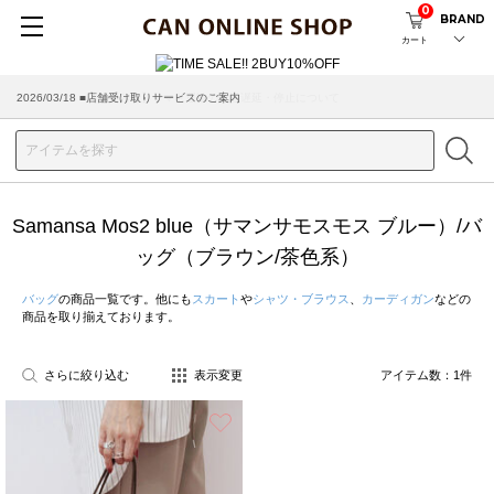
0
BRAND
カート
2026/03/18 ■店舗受け取りサービスのご案内
Samansa Mos2 blue（サマンサモスモス ブルー）/バ
ッグ（ブラウン/茶色系）
バッグ
の商品一覧です。他にも
スカート
や
シャツ・ブラウス
、
カーディガン
などの
商品を取り揃えております。
さらに絞り込む
表示変更
アイテム数：
1
件
お気に入り