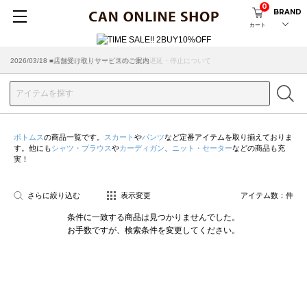
0
BRAND
カート
2026/07/29 ■【お知らせ】ヤマト運輸の配送遅延・停止について
2026/03/18 ■店舗受け取りサービスのご案内
ボトムス
の商品一覧です。
スカート
や
パンツ
など定番アイテムを取り揃えておりま
す。他にも
シャツ・ブラウス
や
カーディガン
、
ニット・セーター
などの商品も充
実！
さらに絞り込む
表示変更
アイテム数：
件
条件に一致する商品は見つかりませんでした。
お手数ですが、検索条件を変更してください。