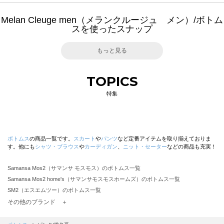
Melan Cleuge men（メランクルージュ メン）/ボトム
スを使ったスナップ
もっと見る
TOPICS
特集
ボトムス
の商品一覧です。
スカート
や
パンツ
など定番アイテムを取り揃えておりま
す。他にも
シャツ・ブラウス
や
カーディガン
、
ニット・セーター
などの商品も充実！
Samansa Mos2（サマンサ モスモス）のボトムス一覧
Samansa Mos2 home's（サマンサモスモスホームズ）のボトムス一覧
SM2（エスエムツー）のボトムス一覧
TSUHARU by Samansa Mos2（ツハルバイサマンサモスモス）のボトムス一覧
その他のブランド ＋
sm2rhythm（サマンサモスモス リズム）のボトムス一覧
Samansa Mos2 blue（サマンサモスモス ブルー）のボトムス一覧